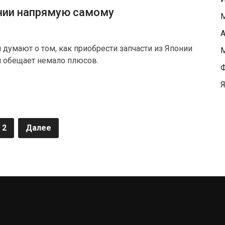
онии напрямую самому
М
А
умают о том, как приобрести запчасти из Японии
М
и обещает немало плюсов.
Ф
Я
2
Далее