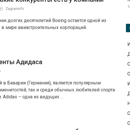
1
Zagraninfo
ии долгих десятилетий Boeing остается одной из
 в мире авиастроительных корпораций.
Д
енты Адидаса
О
o
С
й в Баварии (Германия), является популярным
аменитостей, так и среди обычных любителей спорта
Д
 Adidas – одна из ведущих …
Н
О
С