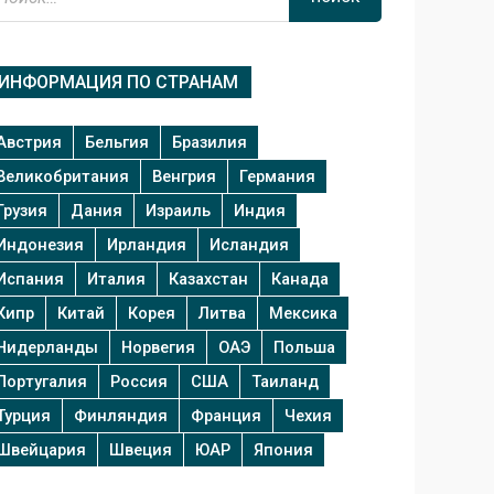
ИНФОРМАЦИЯ ПО СТРАНАМ
Австрия
Бельгия
Бразилия
Великобритания
Венгрия
Германия
Грузия
Дания
Израиль
Индия
Индонезия
Ирландия
Исландия
Испания
Италия
Казахстан
Канада
Кипр
Китай
Корея
Литва
Мексика
Нидерланды
Норвегия
ОАЭ
Польша
Португалия
Россия
США
Таиланд
Турция
Финляндия
Франция
Чехия
Швейцария
Швеция
ЮАР
Япония