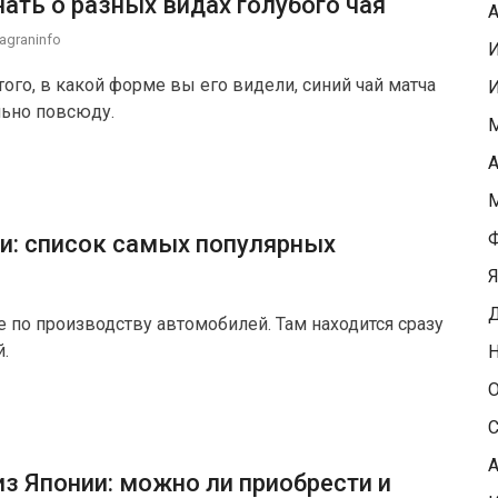
нать о разных видах голубого чая
А
agraninfo
ого, в какой форме вы его видели, синий чай матча
льно повсюду.
М
А
М
Ф
ии: список самых популярных
Я
Д
е по производству автомобилей. Там находится сразу
.
Н
О
С
А
 Японии: можно ли приобрести и