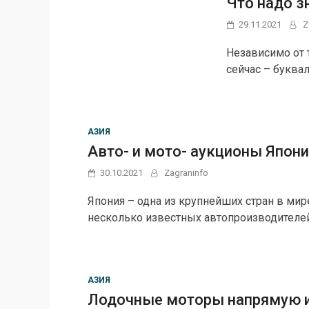
Что надо з
29.11.2021
Z
Независимо от т
сейчас – буква
АЗИЯ
Авто- и мото- аукционы Япон
30.10.2021
Zagraninfo
Япония – одна из крупнейших стран в мир
несколько известных автопроизводителей
АЗИЯ
Лодочные моторы напрямую из