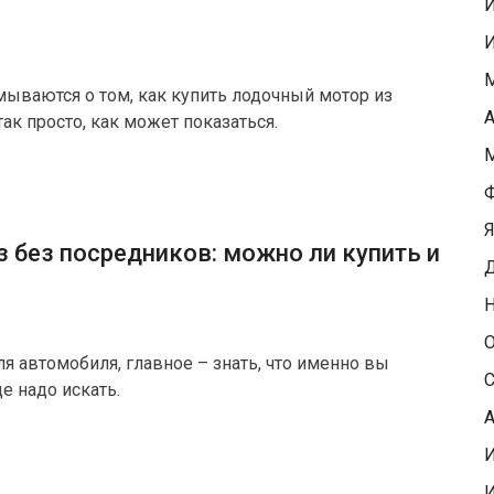
М
ываются о том, как купить лодочный мотор из
А
ак просто, как может показаться.
М
Ф
Я
з без посредников: можно ли купить и
Д
Н
О
 автомобиля, главное – знать, что именно вы
С
е надо искать.
А