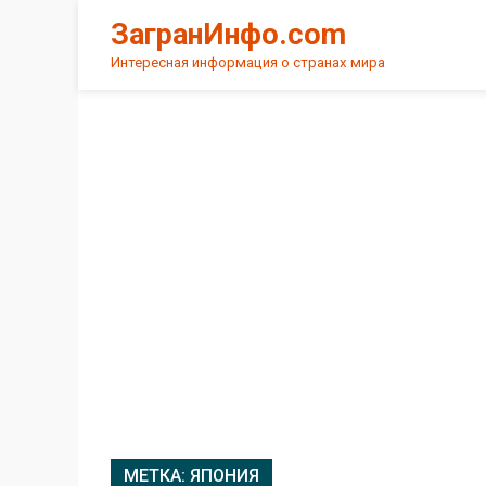
Skip
ЗагранИнфо.com
to
content
Интересная информация о странах мира
МЕТКА:
ЯПОНИЯ