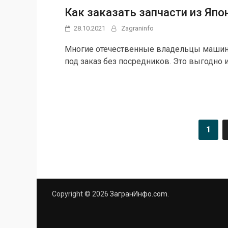
Как заказать запчасти из Яп
28.10.2021
Zagraninfo
Многие отечественные владельцы машин д
под заказ без посредников. Это выгодно 
Пагинация
1
записей
Copyright © 2026
ЗагранИнфо.com
.