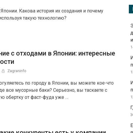
Японии. Какова история их создания и почему
 используя такую технологию?
Э
д
и
1
ие с отходами в Японии: интересные
И
ости
п
Zagraninfo
1
И
огуляетесь по городу в Японии, вы можете кое-что
п
Где все мусорные баки? Серьезно, вы таскаете с
ую обертку от фаст-фуда уже …
1
Г
3
Е
какие конкуренты есть у компании