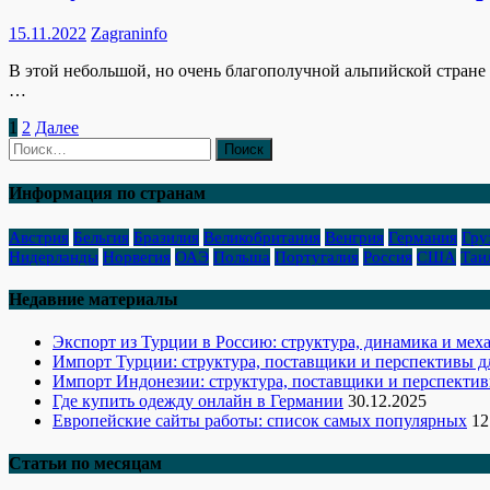
15.11.2022
Zagraninfo
В этой небольшой, но очень благополучной альпийской стране
…
Пагинация
1
2
Далее
Найти:
записей
Информация по странам
Австрия
Бельгия
Бразилия
Великобритания
Венгрия
Германия
Гру
Нидерланды
Норвегия
ОАЭ
Польша
Португалия
Россия
США
Таи
Недавние материалы
Экспорт из Турции в Россию: структура, динамика и ме
Импорт Турции: структура, поставщики и перспективы д
Импорт Индонезии: структура, поставщики и перспектив
Где купить одежду онлайн в Германии
30.12.2025
Европейские сайты работы: список самых популярных
12
Статьи по месяцам