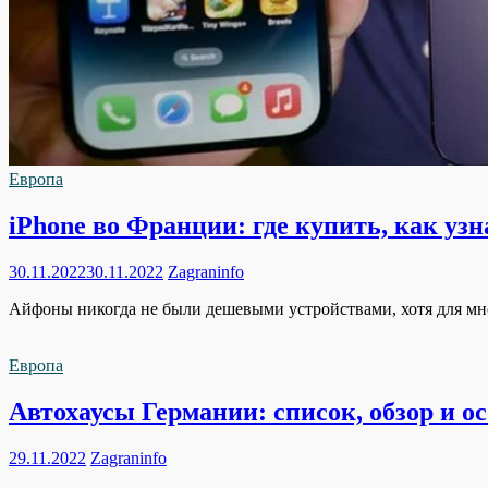
Европа
iPhone во Франции: где купить, как уз
30.11.2022
30.11.2022
Zagraninfo
Айфоны никогда не были дешевыми устройствами, хотя для мног
Европа
Автохаусы Германии: список, обзор и о
29.11.2022
Zagraninfo