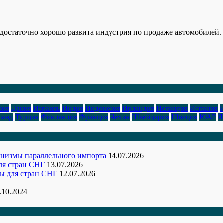
 достаточно хорошо развита индустрия по продаже автомобилей. 
зия
Дания
Израиль
Индия
Индонезия
Ирландия
Исландия
Испания
ланд
Турция
Финляндия
Франция
Чехия
Швейцария
Швеция
ЮАР
Я
ханизмы параллельного импорта
14.07.2026
ля стран СНГ
13.07.2026
ы для стран СНГ
12.07.2026
.10.2024