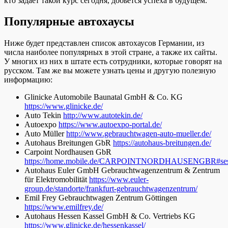
кто задает такой курс сегодня, добьется успеха в будущем.
Популярные автохаусы
Ниже будет представлен список автохаусов Германии, из
числа наиболее популярных в этой стране, а также их сайты.
У многих из них в штате есть сотрудники, которые говорят на
русском. Там же вы можете узнать цены и другую полезную
информацию:
Glinicke Automobile Baunatal GmbH & Co. KG
https://www.glinicke.de/
Auto Tekin
http://www.autotekin.de/
Autoexpo
https://www.autoexpo-portal.de/
Auto Müller
http://www.gebrauchtwagen-auto-mueller.de/
Autohaus Breitungen GbR
https://autohaus-breitungen.de/
Carpoint Nordhausen GbR
https://home.mobile.de/CARPOINTNORDHAUSENGBR#se
Autohaus Euler GmbH Gebrauchtwagenzentrum & Zentrum
für Elektromobilität
https://www.euler-
group.de/standorte/frankfurt-gebrauchtwagenzentrum/
Emil Frey Gebrauchtwagen Zentrum Göttingen
https://www.emilfrey.de/
Autohaus Hessen Kassel GmbH & Co. Vertriebs KG
https://www.glinicke.de/hessenkassel/