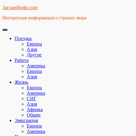
Skip
ЗагранИнфо.com
to
Интересная информация о странах мира
content
Поездка
Европа
Азия
Другое
Работа
Америка
Европа
Азия
Жизнь
Европа
Америка
СНГ
Азия
Африка
Общее
Эмиграция
Европа
Америка