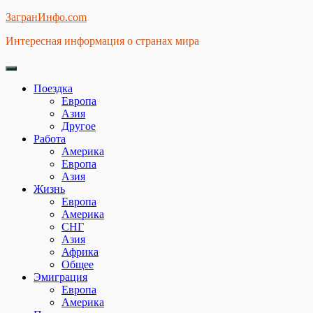
Skip
ЗагранИнфо.com
to
Интересная информация о странах мира
content
Поездка
Европа
Азия
Другое
Работа
Америка
Европа
Азия
Жизнь
Европа
Америка
СНГ
Азия
Африка
Общее
Эмиграция
Европа
Америка