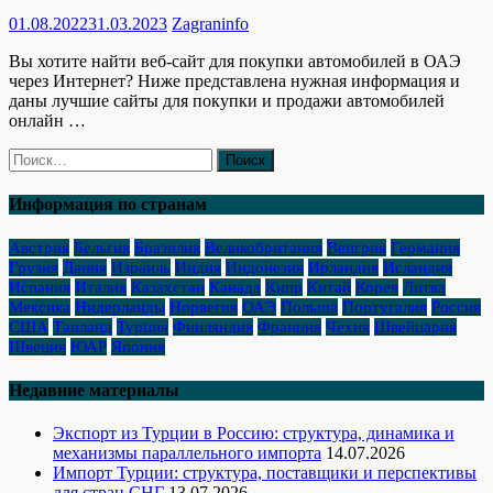
01.08.2022
31.03.2023
Zagraninfo
Вы хотите найти веб-сайт для покупки автомобилей в ОАЭ
через Интернет? Ниже представлена нужная информация и
даны лучшие сайты для покупки и продажи автомобилей
онлайн …
Найти:
Информация по странам
Австрия
Бельгия
Бразилия
Великобритания
Венгрия
Германия
Грузия
Дания
Израиль
Индия
Индонезия
Ирландия
Исландия
Испания
Италия
Казахстан
Канада
Кипр
Китай
Корея
Литва
Мексика
Нидерланды
Норвегия
ОАЭ
Польша
Португалия
Россия
США
Таиланд
Турция
Финляндия
Франция
Чехия
Швейцария
Швеция
ЮАР
Япония
Недавние материалы
Экспорт из Турции в Россию: структура, динамика и
механизмы параллельного импорта
14.07.2026
Импорт Турции: структура, поставщики и перспективы
для стран СНГ
13.07.2026