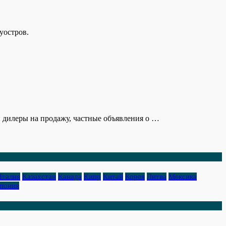
уостров.
: дилеры на продажу, частные объявления о …
Италия
Казахстан
Канада
Кипр
Китай
Корея
Литва
Мексика
пония