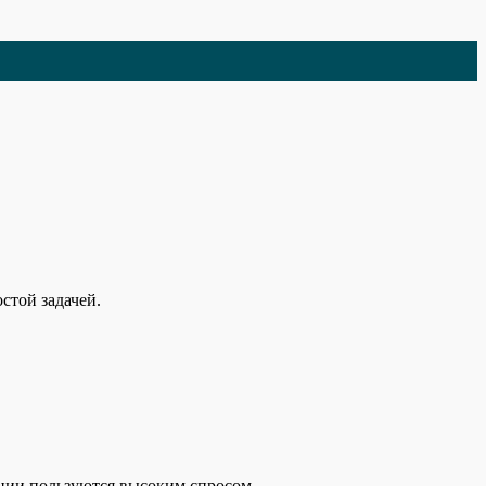
стой задачей.
ании пользуются высоким спросом.