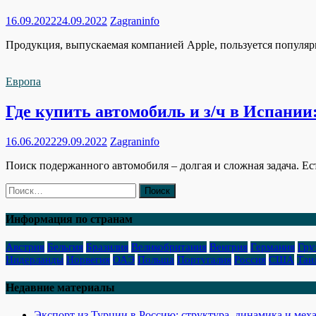
16.09.2022
24.09.2022
Zagraninfo
Продукция, выпускаемая компанией Apple, пользуется популяр
Европа
Где купить автомобиль и з/ч в Испании
16.06.2022
29.09.2022
Zagraninfo
Поиск подержанного автомобиля – долгая и сложная задача. Ес
Найти:
Информация по странам
Австрия
Бельгия
Бразилия
Великобритания
Венгрия
Германия
Гру
Нидерланды
Норвегия
ОАЭ
Польша
Португалия
Россия
США
Таи
Недавние материалы
Экспорт из Турции в Россию: структура, динамика и ме