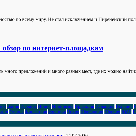
ностью по всему миру. Не стал исключением и Пиренейский пол
: обзор по интернет-площадкам
ть много предложений и много разных мест, где их можно найти
зия
Дания
Израиль
Индия
Индонезия
Ирландия
Исландия
Испания
ланд
Турция
Финляндия
Франция
Чехия
Швейцария
Швеция
ЮАР
Я
ханизмы параллельного импорта
14.07.2026