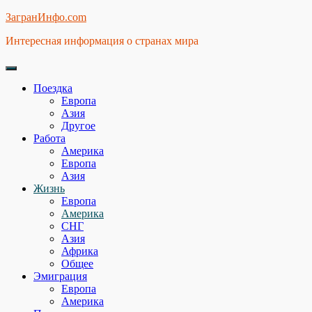
Skip
ЗагранИнфо.com
to
Интересная информация о странах мира
content
Поездка
Европа
Азия
Другое
Работа
Америка
Европа
Азия
Жизнь
Европа
Америка
СНГ
Азия
Африка
Общее
Эмиграция
Европа
Америка