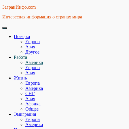
Skip
ЗагранИнфо.com
to
Интересная информация о странах мира
content
Поездка
Европа
Азия
Другое
Работа
Америка
Европа
Азия
Жизнь
Европа
Америка
СНГ
Азия
Африка
Общее
Эмиграция
Европа
Америка