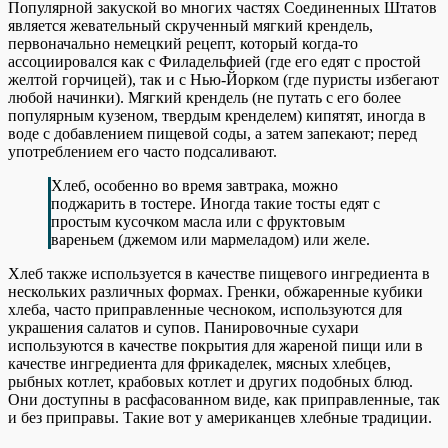
Популярной закуской во многих частях Соединенных Штатов
является жевательный скрученный мягкий крендель,
первоначально немецкий рецепт, который когда-то
ассоциировался как с Филадельфией (где его едят с простой
желтой горчицей), так и с Нью-Йорком (где пуристы избегают
любой начинки). Мягкий крендель (не путать с его более
популярным кузеном, твердым кренделем) кипятят, иногда в
воде с добавлением пищевой соды, а затем запекают; перед
употреблением его часто подсаливают.
Хлеб, особенно во время завтрака, можно
поджарить в тостере. Иногда такие тосты едят с
простым кусочком масла или с фруктовым
вареньем (джемом или мармеладом) или желе.
Хлеб также используется в качестве пищевого ингредиента в
нескольких различных формах. Гренки, обжаренные кубики
хлеба, часто приправленные чесноком, используются для
украшения салатов и супов. Панировочные сухари
используются в качестве покрытия для жареной пищи или в
качестве ингредиента для фрикаделек, мясных хлебцев,
рыбных котлет, крабовых котлет и других подобных блюд.
Они доступны в расфасованном виде, как приправленные, так
и без приправы. Такие вот у американцев хлебные традиции.