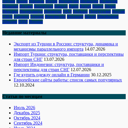
Грузия
Дания
Израиль
Индия
Индонезия
Ирландия
Исландия
Испания
Италия
Казахстан
Канада
Кипр
Китай
Корея
Литва
Мексика
Нидерланды
Норвегия
ОАЭ
Польша
Португалия
Россия
США
Таиланд
Турция
Финляндия
Франция
Чехия
Швейцария
Швеция
ЮАР
Япония
Недавние материалы
Экспорт из Турции в Россию: структура, динамика и
механизмы параллельного импорта
14.07.2026
Импорт Турции: структура, поставщики и перспективы
для стран СНГ
13.07.2026
Импорт Индонезии: структура, поставщики и
перспективы для стран СНГ
12.07.2026
Где купить одежду онлайн в Германии
30.12.2025
Европейские сайты работы: список самых популярных
12.10.2024
Статьи по месяцам
Июль 2026
Декабрь 2025
Октябрь 2024
Сентябрь 2024