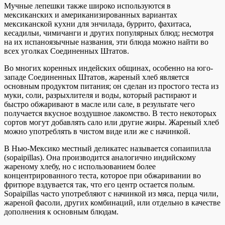
Мучные лепешки также широко используются в
мексиканских и американизированных вариантах
мексиканской кухни для энчилада, буррито, фахитаса,
кесадильи, чимичанги и других популярных блюд; несмотря
на их испаноязычные названия, эти блюда можно найти во
всех уголках Соединенных Штатов.
Во многих коренных индейских общинах, особенно на юго-
западе Соединенных Штатов, жареный хлеб является
основным продуктом питания; он сделан из простого теста из
муки, соли, разрыхлителя и воды, который растирают и
быстро обжаривают в масле или сале, в результате чего
получается вкусное воздушное лакомство. В тесто некоторых
сортов могут добавлять сало или другие жиры. Жареный хлеб
можно употреблять в чистом виде или же с начинкой.
В Нью-Мексико местный деликатес называется сопаипилла
(sopaipillas). Она производится аналогично индийскому
жареному хлебу, но с использованием более
концентрированного теста, которое при обжаривании во
фритюре вздувается так, что его центр остается полым.
Sopaipillas часто употребляют с начинкой из мяса, перца чили,
жареной фасоли, других комбинаций, или отдельно в качестве
дополнения к основным блюдам.