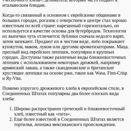
итальянским блюдам.
Когда-то связанный в основном с еврейскими общинами в
больших городах, рогалик с отверстием в центре стал хорошо
известным по всей стране: нарезанный горизонтально, он
используется в качестве основы для бутербродов. Технология
их выпечки чуть отличается: бублики сначала недолго варят,
затем запекают. Продают их в чистом виде, либо покрывают
кунжутом, маком, луком или другими ароматизаторами. Маца,
пресный вид еврейских лепешек, популярна в крупных
городах. Доступны также различные виды ближневосточных
лепешек с использованием некоторых дрожжей, например
армянский лаваш, а также скандинавские и британские
хрустящие лепешки на основе ржи, такие как Wasa, Finn-Crisp
и Ry-Vita.
Помимо упругого дрожжевого хлеба в европейском стиле, в
Соединенных Штатах популярны два более плоских вида
хлеба:
Широко распространен греческий и ближневосточный
хлеб, известный как «пита».
Еще более известной в Соединенных Штатах является
тортилья, лепешка мексиканского происхождения.