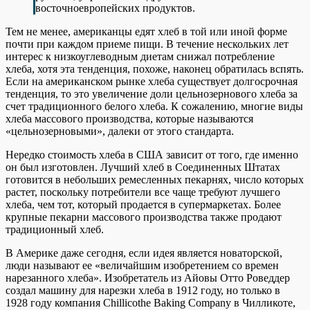
восточноевропейских продуктов.
Тем не менее, американцы едят хлеб в той или иной форме
почти при каждом приеме пищи. В течение нескольких лет
интерес к низкоуглеводным диетам снижал потребление
хлеба, хотя эта тенденция, похоже, наконец обратилась вспять.
Если на американском рынке хлеба существует долгосрочная
тенденция, то это увеличение доли цельнозернового хлеба за
счет традиционного белого хлеба. К сожалению, многие виды
хлеба массового производства, которые называются
«цельнозерновыми», далеки от этого стандарта.
Нередко стоимость хлеба в США зависит от того, где именно
он был изготовлен. Лучший хлеб в Соединенных Штатах
готовится в небольших ремесленных пекарнях, число которых
растет, поскольку потребители все чаще требуют лучшего
хлеба, чем тот, который продается в супермаркетах. Более
крупные пекарни массового производства также продают
традиционный хлеб.
В Америке даже сегодня, если идея является новаторской,
люди называют ее «величайшим изобретением со времен
нарезанного хлеба». Изобретатель из Айовы Отто Роведдер
создал машину для нарезки хлеба в 1912 году, но только в
1928 году компания Chillicothe Baking Company в Чилликоте,