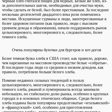
черный хлеб считался пищей для бедных. Белый же хлеб, из-
за дополнительных шагов, необходимых для очистки муки,
чтобы сделать ее белой, был более престижным. За последние
несколько десятилетий двадцатого века роли поменялись
местами. Искушенные гурманы и люди, заинтересованные в
более здоровом питании (как правило, люди с высоким
уровнем дохода и образования), начали поддерживать рынок
цельнозернового, многозернового и, следовательно, более
темного хлеба.
Очень популярны булочки для бургеров и хот-догов
Более темная булка хлеба в США стоит, как правило, дороже,
чем нарезанные на массовом производстве белые «собратья».
В последние годы люди со средним и низким доходом, как
правило, потребляли больше белого хлеба.
Помимо недавних сильных тенденций в пользу
цельнозернового, многозернового и, следовательно, более
темного хлеба, ржаной и пумперникель всегда занимали
небольшую, но стабильную долю рынка, особенно в крупных
городах и в основных этнических общинах. Среди белого
хлеба издавна были популярны продолговатые «итальянский»
и «французский» хлеб, особенно для приготовления
«чесночного хлеба», деликатеса, который часто подают к