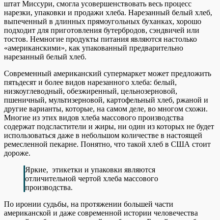
штат Миссури, смогла усовершенствовать весь процесс
нарезки, упаковки и продажи хлеба. Нарезанный белый хлеб,
выпеченный в длинных прямоугольных буханках, хорошо
подходит для приготовления бутербродов, сэндвичей или
тостов. Немногие продукты питания являются настолько
«американскими», как упакованный предварительно
нарезанный белый хлеб.
Современный американский супермаркет может предложить
пятьдесят и более видов нарезанного хлеба: белый,
низкоуглеводный, обезжиренный, цельнозерновой,
пшеничный, мультизерновой, картофельный хлеб, ржаной и
другие варианты, которые, на самом деле, во многом схожи.
Многие из этих видов хлеба массового производства
содержат подсластители и жиры, ни один из которых не будет
использоваться даже в небольшом количестве в настоящей
ремесленной пекарне. Понятно, что такой хлеб в США стоит
дороже.
Яркие, этикетки и упаковки являются
отличительной чертой хлеба массового
производства.
По иронии судьбы, на протяжении большей части
американской и даже современной истории человечества