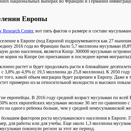
авних национальных выборах во Франции и Германии иммиграция
селении Европы
 Research Center
, вот пять фактов о размере и составе мусульман
селение в Европе (под Европой подразумеваются как 27 нынешн
едину 2016 года во Франции было 5,7 миллиона мусульман (8,8%
шую долю населения, является Кипр: 300000 мусульман островног
ие корни на Кипре (не приехавшие в последнее время мигранты)
лонно растет и будет продолжать расти в ближайшие десятилетия
с 3,8% до 4,9% (с 19,5 миллиона до 25,8 миллиона). К 2050 год
 от того, какой объем миграции будет разрешен в Европу. Даже в
растет примерно из-за относительной молодости и высоких пок
е европейцы. В 2016 году средний возраст мусульман по всей Ев
, 50% всех европейских мусульман моложе 30 лет по сравнению с
то на одного ребенка больше, чем у средней немусульманской же
ым большим фактором роста мусульманского населения в Европе.
р, для работы или для учебы. Еще около 1,3 миллиона мусульман
 мусульман покинули регион за этот же период.