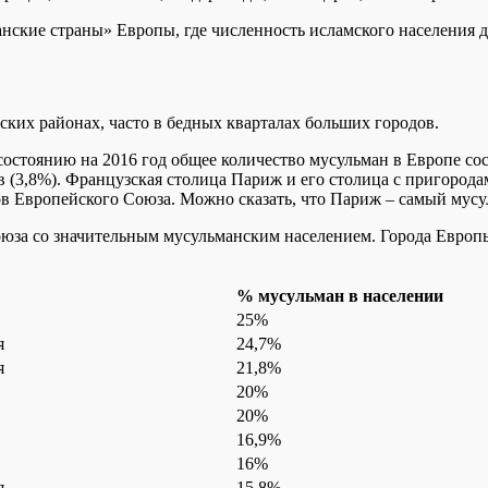
нские страны» Европы, где численность исламского населения д
ких районах, часто в бедных кварталах больших городов.
 состоянию на 2016 год общее количество мусульман в Европе с
в (3,8%). Французская столица Париж и его столица с пригорода
ов Европейского Союза. Можно сказать, что Париж – самый мусу
юза со значительным мусульманским населением. Города Европы
% мусульман в населении
25%
я
24,7%
я
21,8%
20%
20%
16,9%
16%
я
15,8%