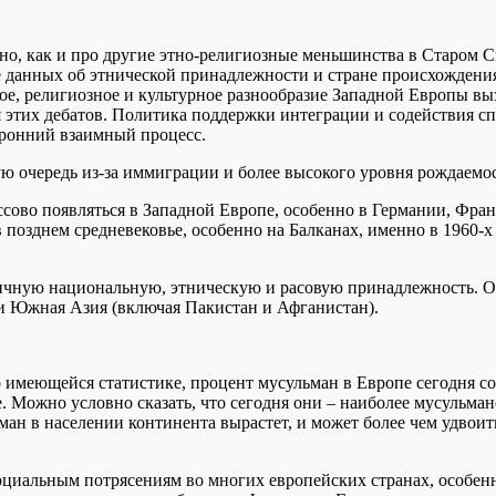
о, как и про другие этно-религиозные меньшинства в Старом Св
е данных об этнической принадлежности и стране происхождения
кое, религиозное и культурное разнообразие Западной Европы в
 этих дебатов. Политика поддержки интеграции и содействия с
оронний взаимный процесс.
ую очередь из-за иммиграции и более высокого уровня рождаемо
ссово появляться в Западной Европе, особенно в Германии, Фр
 позднем средневековье, особенно на Балканах, именно в 1960-
личную национальную, этническую и расовую принадлежность. 
и Южная Азия (включая Пакистан и Афганистан).
имеющейся статистике, процент мусульман в Европе сегодня со
 Можно условно сказать, что сегодня они – наиболее мусульман
ман в населении континента вырастет, и может более чем удвоит
оциальным потрясениям во многих европейских странах, особен