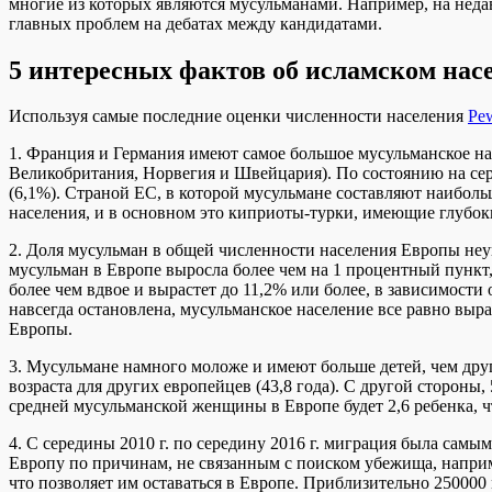
многие из которых являются мусульманами. Например, на нед
главных проблем на дебатах между кандидатами.
5 интересных фактов об исламском на
Используя самые последние оценки численности населения
Pew
1. Франция и Германия имеют самое большое мусульманское на
Великобритания, Норвегия и Швейцария). По состоянию на сер
(6,1%). Страной ЕС, в которой мусульмане составляют наиболь
населения, и в основном это киприоты-турки, имеющие глубок
2. Доля мусульман в общей численности населения Европы неук
мусульман в Европе выросла более чем на 1 процентный пункт, 
более чем вдвое и вырастет до 11,2% или более, в зависимости
навсегда остановлена, мусульманское население все равно вы
Европы.
3. Мусульмане намного моложе и имеют больше детей, чем други
возраста для других европейцев (43,8 года). С другой стороны
средней мусульманской женщины в Европе будет 2,6 ребенка, ч
4. С середины 2010 г. по середину 2016 г. миграция была сам
Европу по причинам, не связанным с поиском убежища, наприме
что позволяет им оставаться в Европе. Приблизительно 250000