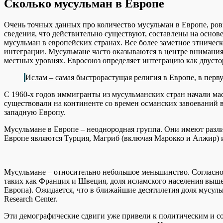
Сколько мусульман в Европе
Очень точных данных про количество мусульман в Европе, ровн
сведения, что действительно существуют, составлены на основ
мусульман в европейских странах. Все более заметное этничес
интеграции. Мусульмане часто оказываются в центре внимания
местных уровнях. Евросоюз определяет интеграцию как двуст
Ислам – самая быстрорастущая религия в Европе, в перв
С 1960-х годов иммигранты из мусульманских стран начали ма
существовали на континенте со времен османских завоеваний в
западную Европу.
Мусульмане в Европе – неоднородная группа. Они имеют раз
Европе являются Турция, Магриб (включая Марокко и Алжир) 
Мусульмане – относительно небольшое меньшинство. Согласно 
таких как Франция и Швеция, доля исламского населения выше.
Европа). Ожидается, что в ближайшие десятилетия доля мусуль
Research Center.
Эти демографические сдвиги уже привели к политическим и с