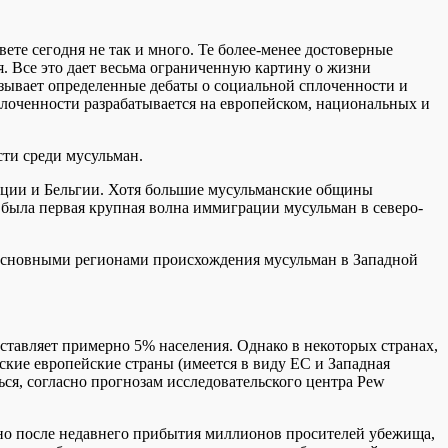
ете сегодня не так и много. Те более-менее достоверные
. Все это дает весьма ограниченную картину о жизни
ызывает определенные дебаты о социальной сплоченности и
плоченности разрабатывается на европейском, национальных и
сти среди мусульман.
анции и Бельгии. Хотя большие мусульманские общины
х была первая крупная волна иммиграции мусульман в северо-
Основными регионами происхождения мусульман в Западной
ставляет примерно 5% населения. Однако в некоторых странах,
ские европейские страны (имеется в виду ЕС и Западная
ься, согласно прогнозам исследовательского центра Pew
но после недавнего прибытия миллионов просителей убежища,