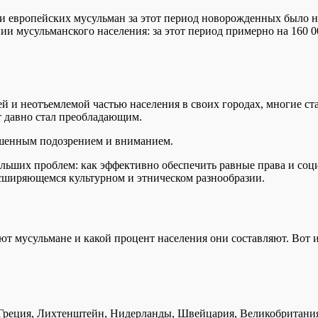
и европейских мусульман за этот период новорожденных было на
и мусульманского населения: за этот период примерно на 160 00
ей и неотъемлемой частью населения в своих городах, многие 
 давно стал преобладающим.
ышенным подозрением и вниманием.
ольших проблем: как эффективно обеспечить равные права и со
сширяющемся культурном и этническом разнообразии.
ют мусульмане и какой процент населения они составляют. Вот и
 Греция, Лихтенштейн, Нидерланды, Швейцария, Великобритания