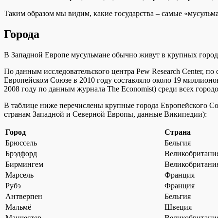
Таким образом мы видим, какие государства – самые «мусульма
Города
В Западной Европе мусульмане обычно живут в крупных городс
По данным исследовательского центра Pew Research Center, по
Европейском Союзе в 2010 году составляло около 19 миллионо
2008 году по данным журнала The Economist) среди всех город
В таблице ниже перечислены крупные города Европейского Со
странам Западной и Северной Европы, данные Википедии):
Город
Страна
Брюссель
Бельгия
Брэдфорд
Великобритани
Бирмингем
Великобритани
Марсель
Франция
Рубэ
Франция
Антверпен
Бельгия
Мальмё
Швеция
Манчестер
Великобритани