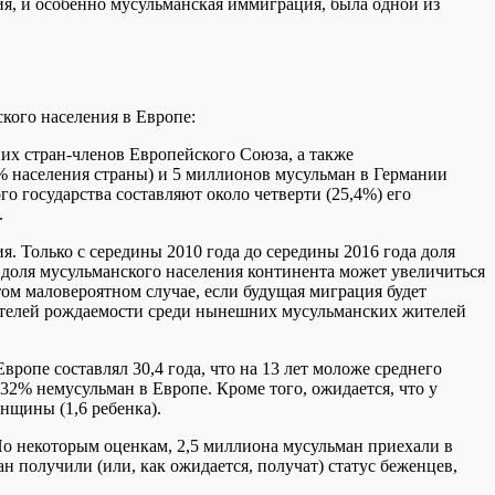
, и особенно мусульманская иммиграция, была одной из
ского населения в Европе:
их стран-членов Европейского Союза, а также
 населения страны) и 5 ​​миллионов мусульман в Германии
о государства составляют около четверти (25,4%) его
.
. Только с середины 2010 года до середины 2016 года доля
у доля мусульманского населения континента может увеличиться
 том маловероятном случае, если будущая миграция будет
азателей рождаемости среди нынешних мусульманских жителей
ропе составлял 30,4 года, что на 13 лет моложе среднего
 32% немусульман в Европе. Кроме того, ожидается, что у
нщины (1,6 ребенка).
 По некоторым оценкам, 2,5 миллиона мусульман приехали в
 получили (или, как ожидается, получат) статус беженцев,