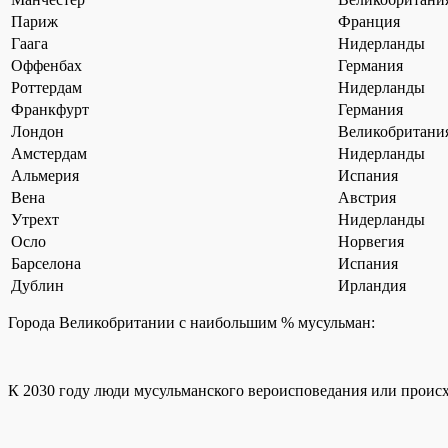
Париж
Франция
Гаага
Нидерланды
Оффенбах
Германия
Роттердам
Нидерланды
Франкфурт
Германия
Лондон
Великобритани
Амстердам
Нидерланды
Альмерия
Испания
Вена
Австрия
Утрехт
Нидерланды
Осло
Норвегия
Барселона
Испания
Дублин
Ирландия
Города Великобритании с наибольшим % мусульман:
К 2030 году люди мусульманского вероисповедания или происх