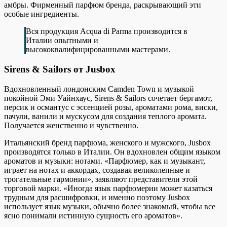
амбры. Фирменный парфюм бренда, раскрывающий эти
особые ингредиенты.
Вся продукция Acqua di Parma производится в
Италии опытными и
высококвалифицированными мастерами.
Sirens & Sailors от Jusbox
Вдохновленный лондонским Camden Town и музыкой
покойной Эми Уайнхаус, Sirens & Sailors сочетает бергамот,
персик и османтус с эссенцией розы, ароматами рома, виски,
пачули, ванили и мускусом для создания теплого аромата.
Получается женственно и чувственно.
Итальянский бренд парфюма, женского и мужского, Jusbox
производятся только в Италии. Он вдохновлен общим языком
ароматов и музыки: нотами. «Парфюмер, как и музыкант,
играет на нотах и ​​аккордах, создавая великолепные и
трогательные гармонии», заявляют представители этой
торговой марки. «Иногда язык парфюмерии может казаться
трудным для расшифровки, и именно поэтому Jusbox
использует язык музыки, обычно более знакомый, чтобы все
ясно понимали истинную сущность его ароматов».