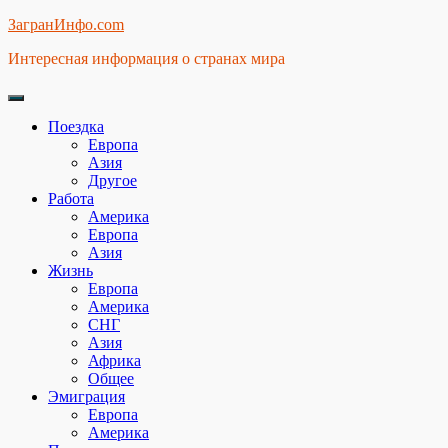
Skip
ЗагранИнфо.com
to
Интересная информация о странах мира
content
Поездка
Европа
Азия
Другое
Работа
Америка
Европа
Азия
Жизнь
Европа
Америка
СНГ
Азия
Африка
Общее
Эмиграция
Европа
Америка