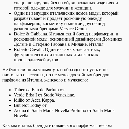
специализирующейся на обуви, кожаных изделиях и
готовой одежде для мужчин и женщин.
Один из ведущих итальянских домов моды, который
разрабатывает и продает роскошную одежду,
парфюмерию, косметику и многое другое под
различными брендами Versace Group.
Dolce & Gabbana. Итальянский бренд парфюмерии и
роскошной моды, основанный дизайнерами Доменико
Дольче и Стефано Габбана в Милане, Италия.
Roberto Cavalli. Один из самых элегантных,
футуристических и стильных итальянских
производителей духов.
Не будет лишним упомянуть и образцы от пусть и не
настолько известных, но не менее достойных брендов
парфюма из Италии, женского и мужского:
Tuberosa Eau de Parfum от
Verde Erba I от Storie Veneziane.
Idillio от Acca Kappa.
But Not Today от
Acqua di Santa Maria Novella Profumo от Santa Maria
Novella.
Как мы видим, бренды итальянского парфюма – весьма