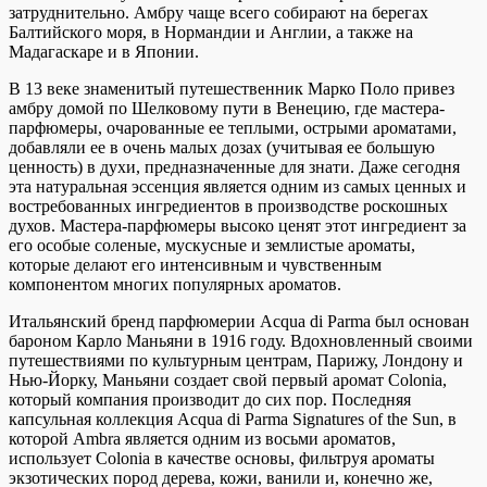
затруднительно. Амбру чаще всего собирают на берегах
Балтийского моря, в Нормандии и Англии, а также на
Мадагаскаре и в Японии.
В 13 веке знаменитый путешественник Марко Поло привез
амбру домой по Шелковому пути в Венецию, где мастера-
парфюмеры, очарованные ее теплыми, острыми ароматами,
добавляли ее в очень малых дозах (учитывая ее большую
ценность) в духи, предназначенные для знати. Даже сегодня
эта натуральная эссенция является одним из самых ценных и
востребованных ингредиентов в производстве роскошных
духов. Мастера-парфюмеры высоко ценят этот ингредиент за
его особые соленые, мускусные и землистые ароматы,
которые делают его интенсивным и чувственным
компонентом многих популярных ароматов.
Итальянский бренд парфюмерии Acqua di Parma был основан
бароном Карло Маньяни в 1916 году. Вдохновленный своими
путешествиями по культурным центрам, Парижу, Лондону и
Нью-Йорку, Маньяни создает свой первый аромат Colonia,
который компания производит до сих пор. Последняя
капсульная коллекция Acqua di Parma Signatures of the Sun, в
которой Ambra является одним из восьми ароматов,
использует Colonia в качестве основы, фильтруя ароматы
экзотических пород дерева, кожи, ванили и, конечно же,