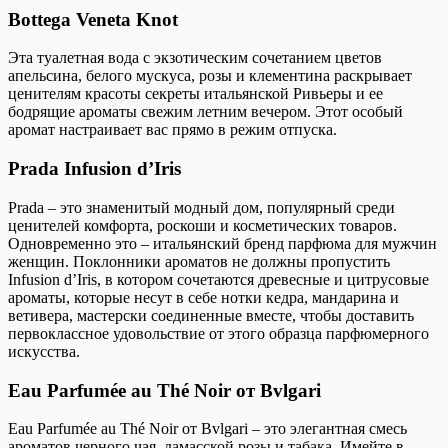
Bottega Veneta Knot
Эта туалетная вода с экзотическим сочетанием цветов
апельсина, белого мускуса, розы и клементина раскрывает
ценителям красоты секреты итальянской Ривьеры и ее
бодрящие ароматы свежим летним вечером. Этот особый
аромат настраивает вас прямо в режим отпуска.
Prada Infusion d’Iris
Prada – это знаменитый модный дом, популярный среди
ценителей комфорта, роскоши и косметических товаров.
Одновременно это – итальянский бренд парфюма для мужчин
женщин. Поклонники ароматов не должны пропустить
Infusion d’Iris, в котором сочетаются древесные и цитрусовые
ароматы, которые несут в себе нотки кедра, мандарина и
ветивера, мастерски соединенные вместе, чтобы доставить
первоклассное удовольствие от этого образца парфюмерного
искусства.
Eau Parfumée au Thé Noir от Bvlgari
Eau Parfumée au Thé Noir от Bvlgari – это элегантная смесь
ароматов черного чая, дамасской розы и табака. Имейте в