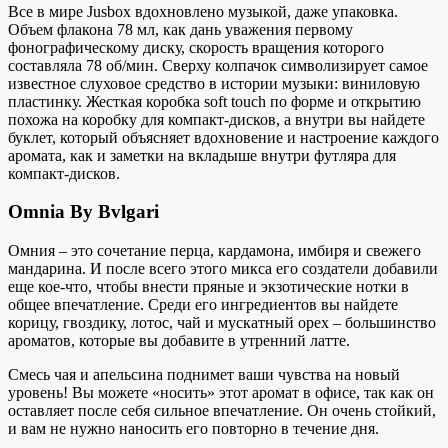
Все в мире Jusbox вдохновлено музыкой, даже упаковка.
Объем флакона 78 мл, как дань уважения первому
фонографическому диску, скорость вращения которого
составляла 78 об/мин. Сверху колпачок символизирует самое
известное слуховое средство в истории музыки: виниловую
пластинку. Жесткая коробка soft touch по форме и открытию
похожа на коробку для компакт-дисков, а внутри вы найдете
буклет, который объясняет вдохновение и настроение каждого
аромата, как и заметки на вкладыше внутри футляра для
компакт-дисков.
Omnia By Bvlgari
Омния – это сочетание перца, кардамона, имбиря и свежего
мандарина. И после всего этого микса его создатели добавили
еще кое-что, чтобы внести пряные и экзотические нотки в
общее впечатление. Среди его ингредиентов вы найдете
корицу, гвоздику, лотос, чай и мускатный орех – большинство
ароматов, которые вы добавите в утренний латте.
Смесь чая и апельсина поднимет ваши чувства на новый
уровень! Вы можете «носить» этот аромат в офисе, так как он
оставляет после себя сильное впечатление. Он очень стойкий,
и вам не нужно наносить его повторно в течение дня.