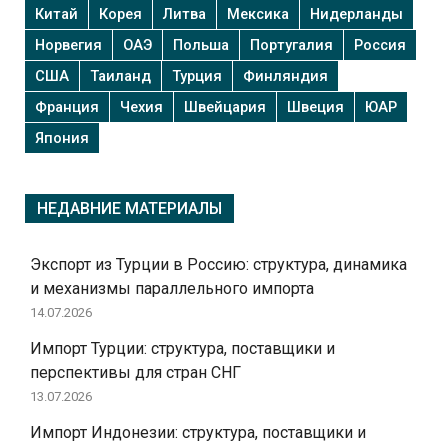
Китай
Корея
Литва
Мексика
Нидерланды
Норвегия
ОАЭ
Польша
Португалия
Россия
США
Таиланд
Турция
Финляндия
Франция
Чехия
Швейцария
Швеция
ЮАР
Япония
НЕДАВНИЕ МАТЕРИАЛЫ
Экспорт из Турции в Россию: структура, динамика
и механизмы параллельного импорта
14.07.2026
Импорт Турции: структура, поставщики и
перспективы для стран СНГ
13.07.2026
Импорт Индонезии: структура, поставщики и