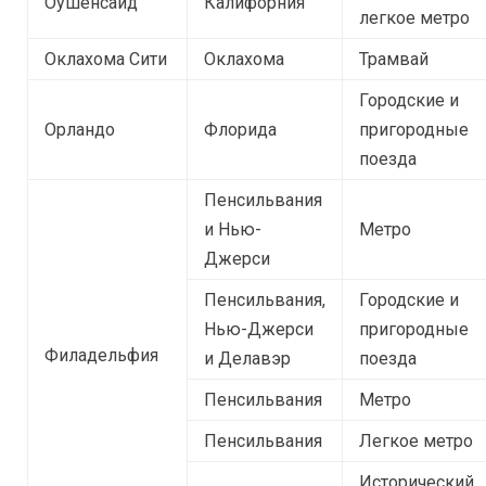
Оушенсайд
Калифорния
легкое метро
Оклахома Сити
Оклахома
Трамвай
Городские и
Орландо
Флорида
пригородные
поезда
Пенсильвания
и Нью-
Метро
Джерси
Пенсильвания,
Городские и
Нью-Джерси
пригородные
Филадельфия
и Делавэр
поезда
Пенсильвания
Метро
Пенсильвания
Легкое метро
Исторический