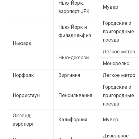
Нью-Йорк,
Мувер
аэропорт JFK
Городские и
Нью-Йорк и
пригородные
Филадельфия
поезда
Ньюарк
Легкое метро
Нью-джерси
Монорельс
Норфолк
Виргиния
Легкое метро
Городские и
Норристаун
Пенсильвания
пригородные
поезда
Окленд,
Калифорния
Мувер
аэропорт
Дизельное