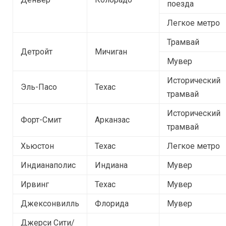
поезда
Легкое метро
Трамвай
Детройт
Мичиган
Мувер
Исторический
Эль-Пасо
Техас
трамвай
Исторический
Форт-Смит
Арканзас
трамвай
Хьюстон
Техас
Легкое метро
Индианаполис
Индиана
Мувер
Ирвинг
Техас
Мувер
Джексонвилль
Флорида
Мувер
Джерси Сити/