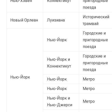
Нью-Хэвен
Коннектикут
пригородные
поезда
Исторический
Новый Орлеан
Луизиана
трамвай
Городские и
Нью-Йорк
пригородные
поезда
Городские и
Нью-Йорк и
пригородные
Коннектикут
поезда
Нью-Йорк
Нью-Йорк
Метро
Нью-Йорк
Метро
Нью-Йорк и
Метро
Нью-Джерси