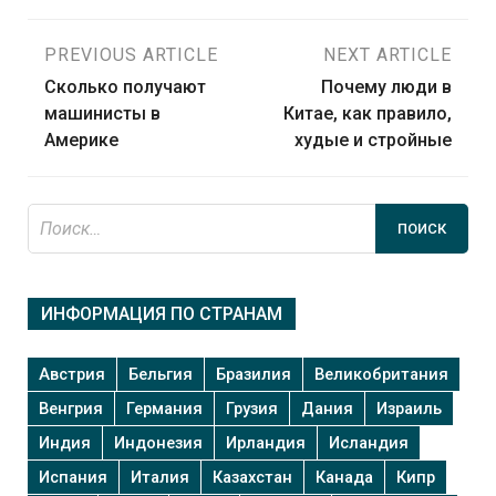
Навигация
PREVIOUS ARTICLE
NEXT ARTICLE
Сколько получают
Почему люди в
по
машинисты в
Китае, как правило,
Америке
худые и стройные
записям
Найти:
ИНФОРМАЦИЯ ПО СТРАНАМ
Австрия
Бельгия
Бразилия
Великобритания
Венгрия
Германия
Грузия
Дания
Израиль
Индия
Индонезия
Ирландия
Исландия
Испания
Италия
Казахстан
Канада
Кипр