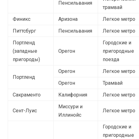
Пенсильвания
трамвай
Финикс
Аризона
Легкое метро
Питтсбург
Пенсильвания
Легкое метро
Портленд
Городские и
(западные
Орегон
пригородные
пригороды)
поезда
Орегон
Легкое метро
Портленд
Орегон
Трамвай
Сакраменто
Калифорния
Легкое метро
Миссури и
Сент-Луис
Легкое метро
Иллинойс
Городские и
пригородные