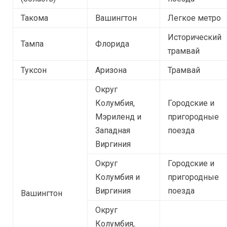
Такома
Вашингтон
Легкое метро
Исторический
Тампа
Флорида
трамвай
Туксон
Аризона
Трамвай
Округ
Колумбия,
Городские и
Мэриленд и
пригородные
Западная
поезда
Виргиния
Округ
Городские и
Колумбия и
пригородные
Виргиния
поезда
Вашингтон
Округ
Колумбия,