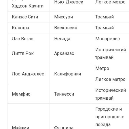
Нью-Джерси
Легкое метро
Хадсон Каунти
Канзас Сити
Миссури
Трамвай
Кеноша
Висконсин
Трамвай
Лас Вегас
Невада
Монорельс
Исторический
Литтл Рок
Арканзас
трамвай
Метро
Лос-Анджелес
Калифорния
Легкое метро
Исторический
Мемфис
Теннесси
трамвай
Городские и
пригородные
поезда
Майами
Флорида