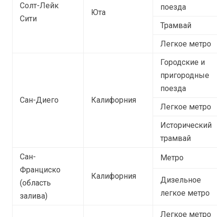
Солт-Лейк
поезда
Юта
Сити
Трамвай
Легкое метро
Городские и
пригородные
поезда
Сан-Диего
Калифорния
Легкое метро
Исторический
трамвай
Сан-
Метро
Франциско
Калифорния
Дизельное
(область
легкое метро
залива)
Легкое метро