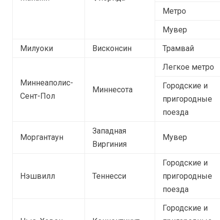
Метро
Мувер
Милуоки
Висконсин
Трамвай
Легкое метро
Миннеаполис-
Городские и
Миннесота
Сент-Пол
пригородные
поезда
Западная
Моргантаун
Мувер
Виргиния
Городские и
Нэшвилл
Теннесси
пригородные
поезда
Городские и