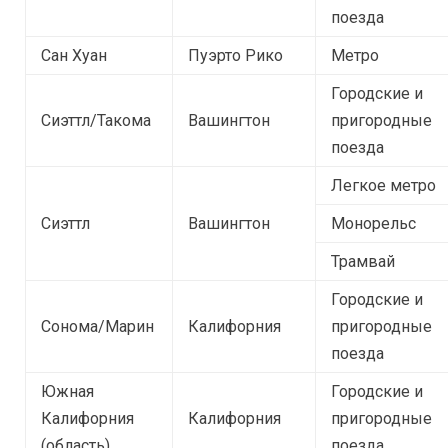
поезда
Сан Хуан
Пуэрто Рико
Метро
Городские и
Сиэттл/Такома
Вашингтон
пригородные
поезда
Легкое метро
Сиэттл
Вашингтон
Монорельс
Трамвай
Городские и
Сонома/Марин
Калифорния
пригородные
поезда
Южная
Городские и
Калифорния
Калифорния
пригородные
(область)
поезда