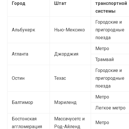
Город
Штат
транспортной
системы
Городские и
Альбукерк
Нью-Мексико
пригородные
поезда
Метро
Атланта
Джорджия
Трамвай
Городские и
Остин
Техас
пригородные
поезда
Метро
Балтимор
Мэриленд
Легкое метро
Бостонская
Массачусетс и
Метро
аггломерация
Род-Айленд