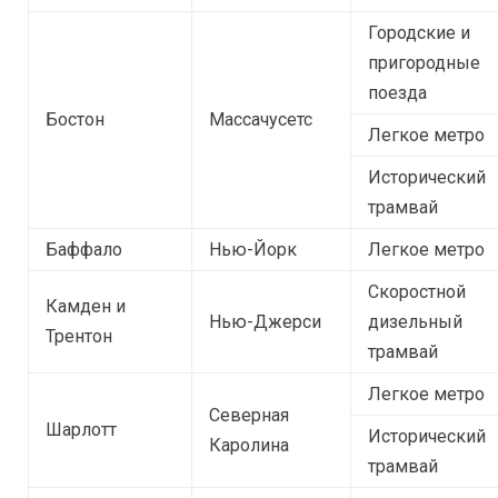
Городские и
пригородные
поезда
Бостон
Массачусетс
Легкое метро
Исторический
трамвай
Баффало
Нью-Йорк
Легкое метро
Скоростной
Камден и
Нью-Джерси
дизельный
Трентон
трамвай
Легкое метро
Северная
Шарлотт
Исторический
Каролина
трамвай