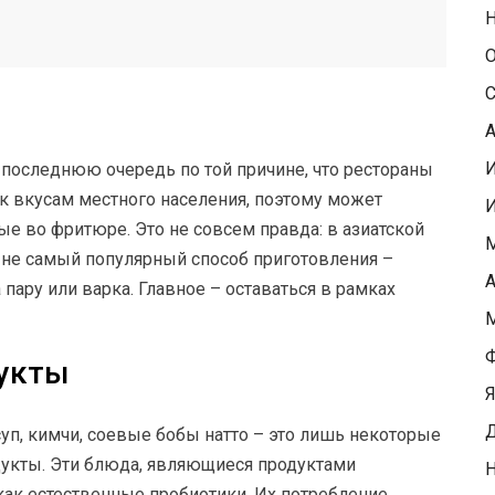
Н
О
С
А
 последнюю очередь по той причине, что рестораны
к вкусам местного населения, поэтому может
ые во фритюре. Это не совсем правда: в азиатской
М
о не самый популярный способ приготовления –
А
ару или варка. Главное – оставаться в рамках
М
Ф
укты
Я
Д
уп, кимчи, соевые бобы натто – это лишь некоторые
укты. Эти блюда, являющиеся продуктами
Н
как естественные пробиотики. Их потребление