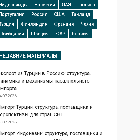
Нидерланды
Норвегия
ОАЭ
Польша
Португалия
Россия
США
Таиланд
Турция
Финляндия
Франция
Чехия
Швейцария
Швеция
ЮАР
Япония
НЕДАВНИЕ МАТЕРИАЛЫ
кспорт из Турции в Россию: структура,
инамика и механизмы параллельного
мпорта
4.07.2026
мпорт Турции: структура, поставщики и
ерспективы для стран СНГ
3.07.2026
мпорт Индонезии: структура, поставщики и