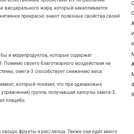
О
ре висцерального жира, который накапливается
С
китаянки прекрасно знают полезные свойства своей
А
М
ыбы и морепродуктов, которые содержат
 Помимо своего благотворного воздействия на
А
темы, омега-3 способствует снижению веса.
М
мент, который показал, что при одинаковых
Ф
 упражнения) группа, получавшая капсулы омега-3,
Я
мал плацебо.
 овощи, фрукты и рис/лапшу. Также они едят много