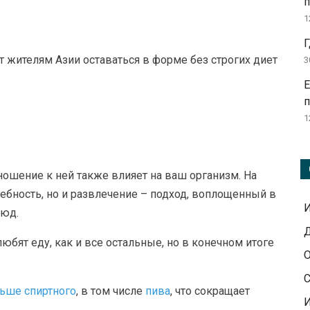
п
1
Г
 жителям Азии оставаться в форме без строгих диет
3
Е
1
ношение к ней также влияет на ваш организм. На
ребность, но и развлечение – подход, воплощенный в
люд.
Д
 любят еду, как и все остальные, но в конечном итоге
О
С
ньше спиртного
, в том числе
пива
, что сокращает