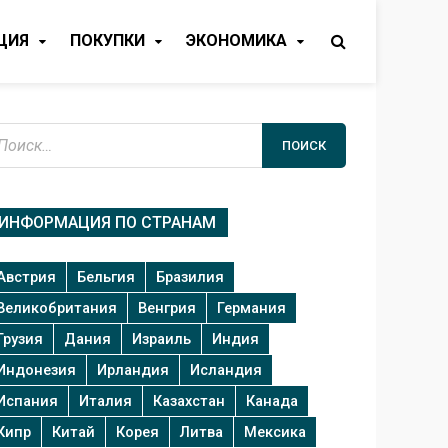
ЦИЯ
ПОКУПКИ
ЭКОНОМИКА
айти:
ИНФОРМАЦИЯ ПО СТРАНАМ
Австрия
Бельгия
Бразилия
Великобритания
Венгрия
Германия
Грузия
Дания
Израиль
Индия
Индонезия
Ирландия
Исландия
Испания
Италия
Казахстан
Канада
Кипр
Китай
Корея
Литва
Мексика