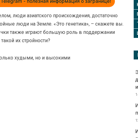
Telegram - полезная информация о загранице!
целом, люди азиатского происхождения, достаточно
ройные люди на Земле.
«Это генетика», – скажете вы.
вычки также играют большую роль в поддержании
такой их стройности?
олько худыми, но и высокими
Э
д
и
1
И
п
1
И