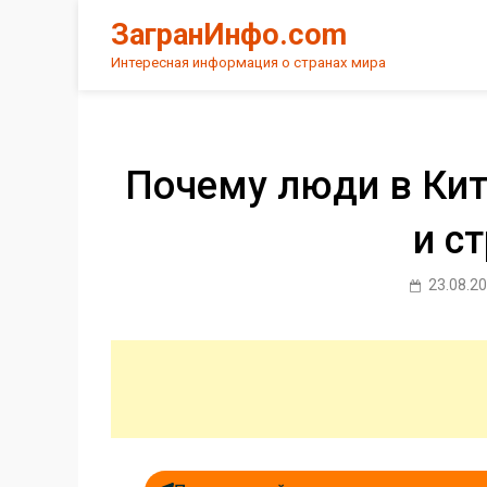
Skip
ЗагранИнфо.com
to
content
Интересная информация о странах мира
Почему люди в Кит
и с
23.08.2