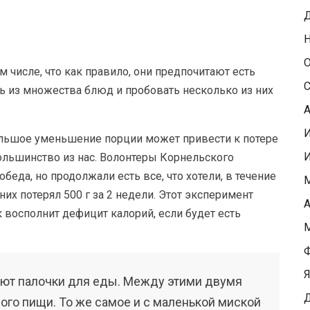
Д
Н
О
м числе, что как правило, они предпочитают есть
С
 из множества блюд и пробовать несколько из них
А
льшое уменьшение порции может привести к потере
 большинство из нас. Волонтеры Корнельского
еда, но продолжали есть все, что хотели, в течение
М
них потерял 500 г за 2 недели. Этот эксперимент
А
к восполнит дефицит калорий, если будет есть
М
Ф
Я
уют палочки для еды. Между этими двумя
Д
ого пищи. То же самое и с маленькой миской