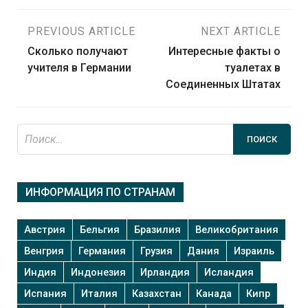
Навигация
PREVIOUS ARTICLE
NEXT ARTICLE
Сколько получают
Интересные факты о
по
учителя в Германии
туалетах в
Соединенных Штатах
записям
Найти:
ИНФОРМАЦИЯ ПО СТРАНАМ
Австрия
Бельгия
Бразилия
Великобритания
Венгрия
Германия
Грузия
Дания
Израиль
Индия
Индонезия
Ирландия
Исландия
Испания
Италия
Казахстан
Канада
Кипр