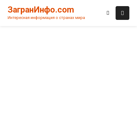
Skip
ЗагранИнфо.com
to
content
Интересная информация о странах мира