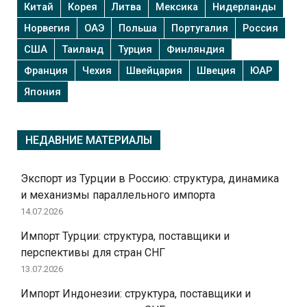
Китай
Корея
Литва
Мексика
Нидерланды
Норвегия
ОАЭ
Польша
Португалия
Россия
США
Таиланд
Турция
Финляндия
Франция
Чехия
Швейцария
Швеция
ЮАР
Япония
НЕДАВНИЕ МАТЕРИАЛЫ
Экспорт из Турции в Россию: структура, динамика
и механизмы параллельного импорта
14.07.2026
Импорт Турции: структура, поставщики и
перспективы для стран СНГ
13.07.2026
Импорт Индонезии: структура, поставщики и