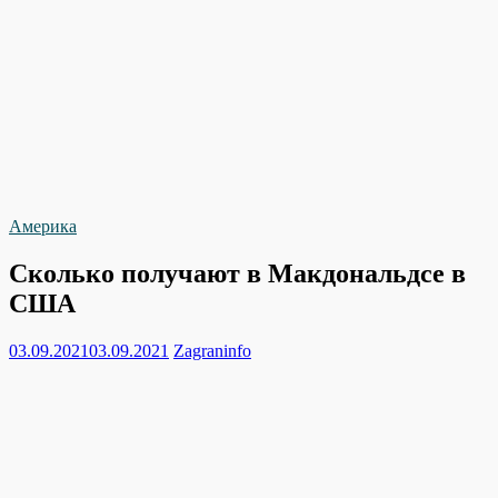
Америка
Сколько получают в Макдональдсе в
США
03.09.2021
03.09.2021
Zagraninfo