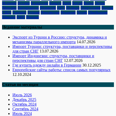
Испания
Италия
Казахстан
Канада
Кипр
Китай
Корея
Литва
Мексика
Нидерланды
Норвегия
ОАЭ
Польша
Португалия
Россия
США
Таиланд
Турция
Финляндия
Франция
Чехия
Швейцария
Швеция
ЮАР
Япония
Недавние материалы
Экспорт из Турции в Россию: структура, динамика и
механизмы параллельного импорта
14.07.2026
Импорт Турции: структура, поставщики и перспективы
для стран СНГ
13.07.2026
Импорт Индонезии: структура, поставщики и
перспективы для стран СНГ
12.07.2026
Где купить одежду онлайн в Германии
30.12.2025
Европейские сайты работы: список самых популярных
12.10.2024
Статьи по месяцам
Июль 2026
Декабрь 2025
Октябрь 2024
Сентябрь 2024
Июль 2024