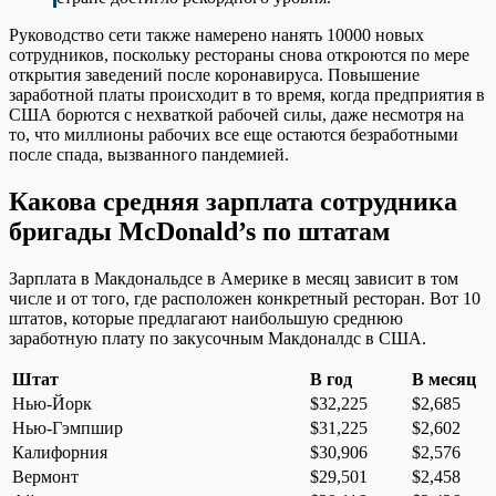
Руководство сети также намерено нанять 10000 новых
сотрудников, поскольку рестораны снова откроются по мере
открытия заведений после коронавируса. Повышение
заработной платы происходит в то время, когда предприятия в
США борются с нехваткой рабочей силы, даже несмотря на
то, что миллионы рабочих все еще остаются безработными
после спада, вызванного пандемией.
Какова средняя зарплата сотрудника
бригады McDonald’s по штатам
Зарплата в Макдональдсе в Америке в месяц зависит в том
числе и от того, где расположен конкретный ресторан. Вот 10
штатов, которые предлагают наибольшую среднюю
заработную плату по закусочным Макдоналдс в США.
Штат
В год
В месяц
Нью-Йорк
$32,225
$2,685
Нью-Гэмпшир
$31,225
$2,602
Калифорния
$30,906
$2,576
Вермонт
$29,501
$2,458