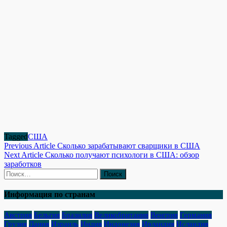
Tagged
США
Навигация
Previous Article
Сколько зарабатывают сварщики в США
Next Article
Сколько получают психологи в США: обзор
по
заработков
записям
Найти:
Информация по странам
Австрия
Бельгия
Бразилия
Великобритания
Венгрия
Германия
Грузия
Дания
Израиль
Индия
Индонезия
Ирландия
Исландия