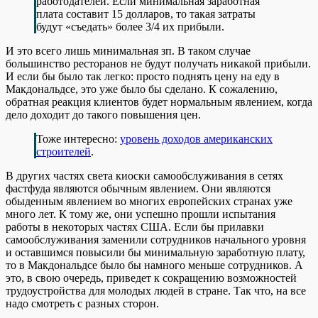
работодателей. Если минимальная заработная
плата составит 15 долларов, то такая затраты
будут «съедать» более 3/4 их прибыли.
И это всего лишь минимальная зп. В таком случае
большинство ресторанов не будут получать никакой прибыли.
И если бы было так легко: просто поднять цену на еду в
Макдональдсе, это уже было бы сделано. К сожалению,
обратная реакция клиентов будет нормальным явлением, когда
дело доходит до такого повышения цен.
Тоже интересно:
уровень доходов американских
строителей
.
В других частях света киоски самообслуживания в сетях
фастфуда являются обычным явлением. Они являются
обыденным явлением во многих европейских странах уже
много лет. К тому же, они успешно прошли испытания
работы в некоторых частях США. Если бы прилавки
самообслуживания заменили сотрудников начального уровня
и оставшимся повысили бы минимальную заработную плату,
то в Макдональдсе было бы намного меньше сотрудников. А
это, в свою очередь, приведет к сокращению возможностей
трудоустройства для молодых людей в стране. Так что, на все
надо смотреть с разных сторон.