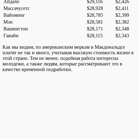
Айдахо
$29,116
$2,426
Массачусетс
$28,928
$2,411
Вайоминг
$28,785
$2,399
Мэн
$28,581
$2,382
Вашингтон
$28,171
$2,348
Гавайи
$28,115
$2,343
Как мы видим, по американским меркам в Макдональдсе
платят не так и много, учитывая высокую стоимость жизни в
этой стране. Тем не менее, подобная работа интересна
молодежи, а также людям, которые рассматривают это в
качестве временной подработки.