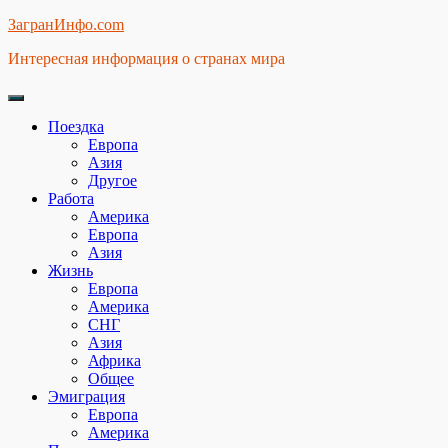
Skip
ЗагранИнфо.com
to
Интересная информация о странах мира
content
Поездка
Европа
Азия
Другое
Работа
Америка
Европа
Азия
Жизнь
Европа
Америка
СНГ
Азия
Африка
Общее
Эмиграция
Европа
Америка