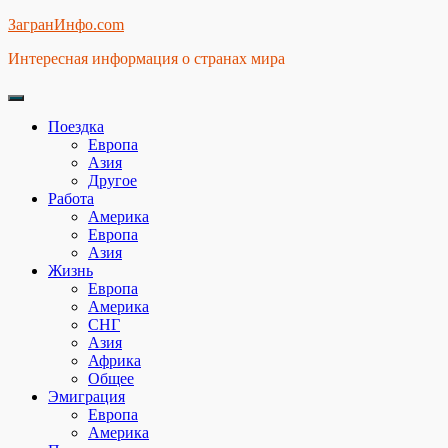
Skip
ЗагранИнфо.com
to
Интересная информация о странах мира
content
Поездка
Европа
Азия
Другое
Работа
Америка
Европа
Азия
Жизнь
Европа
Америка
СНГ
Азия
Африка
Общее
Эмиграция
Европа
Америка