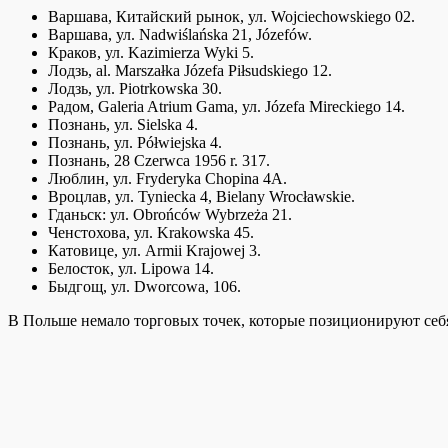
Варшава, Китайский рынок, ул. Wojciechowskiego 02.
Варшава, ул. Nadwiślańska 21, Józefów.
Краков, ул. Kazimierza Wyki 5.
Лодзь, al. Marszałka Józefa Piłsudskiego 12.
Лодзь, ул. Piotrkowska 30.
Радом, Galeria Atrium Gama, ул. Józefa Mireckiego 14.
Познань, ул. Sielska 4.
Познань, ул. Półwiejska 4.
Познань, 28 Czerwca 1956 r. 317.
Люблин, ул. Fryderyka Chopina 4A.
Вроцлав, ул. Tyniecka 4, Bielany Wrocławskie.
Гданьск: ул. Obrońców Wybrzeża 21.
Ченстохова, ул. Krakowska 45.
Катовице, ул. Armii Krajowej 3.
Белосток, ул. Lipowa 14.
Быдгощ, ул. Dworcowa, 106.
В Польше немало торговых точек, которые позиционируют себя