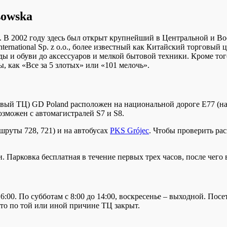
sowska
ы. В 2002 году здесь был открыт крупнейший в Центральной и 
nternational Sp. z o.o., более известный как Китайский торговый
ы и обуви до аксессуаров и мелкой бытовой техники. Кроме тог
, как «Все за 5 злотых» или «101 мелочь».
вый ТЦ) GD Poland расположен на национальной дороге E77 (на
озможен с автомагистралей S7 и S8.
руты 728, 721) и на автобусах
PKS Grójec
. Чтобы проверить ра
. Парковка бесплатная в течение первых трех часов, после чего 
6:00. По субботам с 8:00 до 14:00, воскресенье – выходной. Пос
 что по той или иной причине ТЦ закрыт.