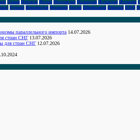
зия
Дания
Израиль
Индия
Индонезия
Ирландия
Исландия
Испания
ланд
Турция
Финляндия
Франция
Чехия
Швейцария
Швеция
ЮАР
Я
ханизмы параллельного импорта
14.07.2026
ля стран СНГ
13.07.2026
ы для стран СНГ
12.07.2026
.10.2024