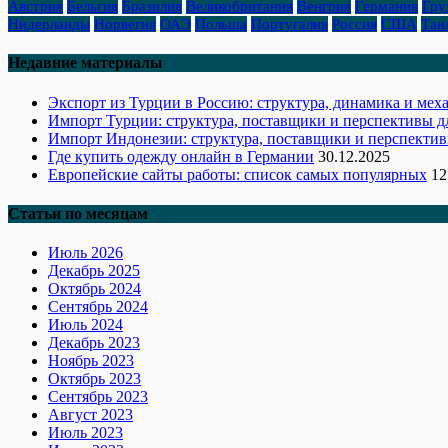
Австрия
Бельгия
Бразилия
Великобритания
Венгрия
Германия
Гру
Нидерланды
Норвегия
ОАЭ
Польша
Португалия
Россия
США
Таи
Недавние материалы
Экспорт из Турции в Россию: структура, динамика и ме
Импорт Турции: структура, поставщики и перспективы д
Импорт Индонезии: структура, поставщики и перспектив
Где купить одежду онлайн в Германии
30.12.2025
Европейские сайты работы: список самых популярных
12
Статьи по месяцам
Июль 2026
Декабрь 2025
Октябрь 2024
Сентябрь 2024
Июль 2024
Декабрь 2023
Ноябрь 2023
Октябрь 2023
Сентябрь 2023
Август 2023
Июль 2023