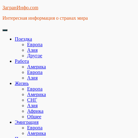
Skip
ЗагранИнфо.com
to
Интересная информация о странах мира
content
Поездка
Европа
Азия
Другое
Работа
Америка
Европа
Азия
Жизнь
Европа
Америка
СНГ
Азия
Африка
Общее
Эмиграция
Европа
Америка