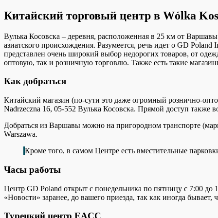
Китайский торговый центр в Wólka Ko
Вулька Косовска – деревня, расположенная в 25 км от Варшав
азиатского происхождения. Разумеется, речь идет о GD Poland I
представлен очень широкий выбор недорогих товаров, от одежд
оптовую, так и розничную торговлю. Также есть такие магазины
Как добраться
Китайский магазин (по-сути это даже огромный рознично-опто
Nadrzeczna 16, 05-552 Вулька Косовска. Прямой доступ также в
Добраться из Варшавы можно на пригородном транспорте (марш
Warszawa.
Кроме того, в самом Центре есть вместительные парковки
Часы работы
Центр GD Poland открыт с понедельника по пятницу с 7:00 до 1
«Новости» заранее, до вашего приезда, так как иногда бывает,
Турецкий центр EACC