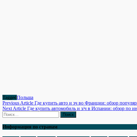
Tagged
Польша
Навигация
Previous Article
Где купить авто и зч во Франции: обзор попул
Next Article
Где купить автомобиль и з/ч в Испании: обзор по 
по
Найти:
записям
Информация по странам