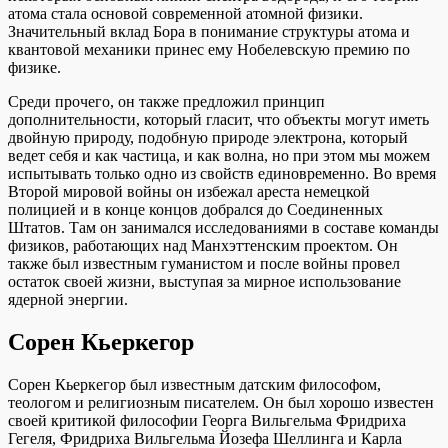
атома стала основой современной атомной физики.
Значительный вклад Бора в понимание структуры атома и
квантовой механики принес ему Нобелевскую премию по
физике.
Среди прочего, он также предложил принцип
дополнительности, который гласит, что объекты могут иметь
двойную природу, подобную природе электрона, который
ведет себя и как частица, и как волна, но при этом мы можем
испытывать только одно из свойств единовременно. Во время
Второй мировой войны он избежал ареста немецкой
полицией и в конце концов добрался до Соединенных
Штатов. Там он занимался исследованиями в составе команды
физиков, работающих над Манхэттенским проектом. Он
также был известным гуманистом и после войны провел
остаток своей жизни, выступая за мирное использование
ядерной энергии.
Сорен Кьеркегор
Сорен Кьеркегор был известным датским философом,
теологом и религиозным писателем. Он был хорошо известен
своей критикой философии Георга Вильгельма Фридриха
Гегеля, Фридриха Вильгельма Йозефа Шеллинга и Карла