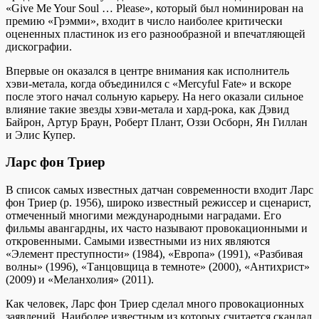
«Give Me Your Soul … Please», который был номинирован на
премию «Грэмми», входит в число наиболее критически
оцененных пластинок из его разнообразной и впечатляющей
дискографии.
Впервые он оказался в центре внимания как исполнитель
хэви-метала, когда объединился с «Mercyful Fate» и вскоре
после этого начал сольную карьеру. На него оказали сильное
влияние такие звезды хэви-метала и хард-рока, как Дэвид
Байрон, Артур Браун, Роберт Плант, Оззи Осборн, Ян Гиллан
и Элис Купер.
Ларс фон Триер
В список самых известных датчан современности входит Ларс
фон Триер (р. 1956), широко известный режиссер и сценарист,
отмеченный многими международными наградами. Его
фильмы авангардны, их часто называют провокационными и
откровенными. Самыми известными из них являются
«Элемент преступности» (1984), «Европа» (1991), «Разбивая
волны» (1996), «Танцовщица в темноте» (2000), «Антихрист»
(2009) и «Меланхолия» (2011).
Как человек, Ларс фон Триер сделал много провокационных
заявлений. Наиболее известным из которых считается скандал