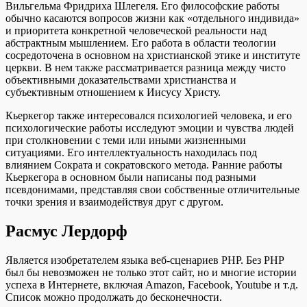
Вильгельма Фридриха Шлегеля. Его философские работы
обычно касаются вопросов жизни как «отдельного индивида»
и приоритета конкретной человеческой реальности над
абстрактным мышлением. Его работа в области теологии
сосредоточена в основном на христианской этике и институте
церкви. В нем также рассматривается разница между чисто
объективными доказательствами христианства и
субъективным отношением к Иисусу Христу.
Кьеркегор также интересовался психологией человека, и его
психологические работы исследуют эмоции и чувства людей
при столкновении с теми или иными жизненными
ситуациями. Его интеллектуальность находилась под
влиянием Сократа и сократовского метода. Ранние работы
Кьеркегора в основном были написаны под разными
псевдонимами, представляя свои собственные отличительные
точки зрения и взаимодействуя друг с другом.
Расмус Лердорф
Является изобретателем языка веб-сценариев PHP. Без PHP
был бы невозможен не только этот сайт, но и многие истории
успеха в Интернете, включая Amazon, Facebook, Youtube и т.д.
Список можно продолжать до бесконечности.