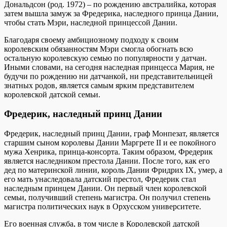
Дональдсон (род. 1972) – по рождению австралийка, которая
затем вышла замуж за Фредерика, наследного принца Дании,
чтобы стать Мэри, наследной принцессой Дании.
Благодаря своему амбициозному подходу к своим
королевским обязанностям Мэри смогла обогнать всю
остальную королевскую семью по популярности у датчан.
Иными словами, на сегодня наследная принцесса Мария, не
будучи по рождению ни датчанкой, ни представительницей
знатных родов, является самым ярким представителем
королевской датской семьи.
Фредерик, наследный принц Дании
Фредерик, наследный принц Дании, граф Монпезат, является
старшим сыном королевы Дании Маргрете II и ее покойного
мужа Хенрика, принца-консорта. Таким образом, Фредерик
является наследником престола Дании. После того, как его
дед по материнской линии, король Дании Фридрих IX, умер, а
его мать унаследовала датский престол, Фредерик стал
наследным принцем Дании. Он первый член королевской
семьи, получивший степень магистра. Он получил степень
магистра политических наук в Орхусском университете.
Его военная служба, в том числе в Королевской датской