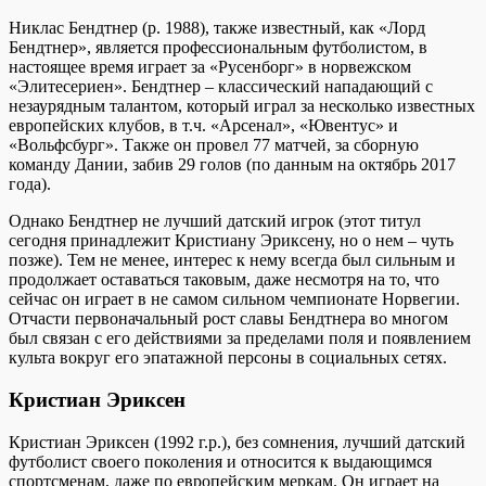
Никлас Бендтнер (р. 1988), также известный, как «Лорд
Бендтнер», является профессиональным футболистом, в
настоящее время играет за «Русенборг» в норвежском
«Элитесериен». Бендтнер – классический нападающий с
незаурядным талантом, который играл за несколько известных
европейских клубов, в т.ч. «Арсенал», «Ювентус» и
«Вольфсбург». Также он провел 77 матчей, за сборную
команду Дании, забив 29 голов (по данным на октябрь 2017
года).
Однако Бендтнер не лучший датский игрок (этот титул
сегодня принадлежит Кристиану Эриксену, но о нем – чуть
позже). Тем не менее, интерес к нему всегда был сильным и
продолжает оставаться таковым, даже несмотря на то, что
сейчас он играет в не самом сильном чемпионате Норвегии.
Отчасти первоначальный рост славы Бендтнера во многом
был связан с его действиями за пределами поля и появлением
культа вокруг его эпатажной персоны в социальных сетях.
Кристиан Эриксен
Кристиан Эриксен (1992 г.р.), без сомнения, лучший датский
футболист своего поколения и относится к выдающимся
спортсменам, даже по европейским меркам. Он играет на