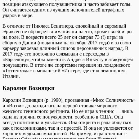
позиции атакующего полузащитника и часто забивает голы.
Он считается одним из лучших исполнителей штрафных
ударов в мире.
В отличие от Никласа Бендтнера, спокойный и скромный
Эриксен не обращает внимания ни на что, кроме своей игры
на поле. В возрасте всего 25 лет он сыграл 73 (!) игры за
сборную Дании (по данным на октябрь 2017 года) и за свою
карьеру завоевал длинный список персональных наград. В
2017 году его постоянно связывали с переходом в
«Барселону», чтобы заменить Андреса Иньесту в атакующем
полузащите. В итоге же спортсмен перешел из лондонского
«Тоттенхэма» в миланский «Интер», где стал чемпионом
Италии.
Каролин Возняцки
Каролин Возняцки (р. 1990), прозванная «Мисс Солнечность»
и «Воззи» до находилась на первой строчке мирового
женского теннисного рейтинга. Но ее игра в теннис — лишь
одна из причин ее популярности, особенно в США. Она
всегда позитивна и улыбается. Она открыта и рада общаться
как с поклонниками, так и с прессой. И она не уклоняется от
хороших медиа-возможностей. Например, игра в теннис с