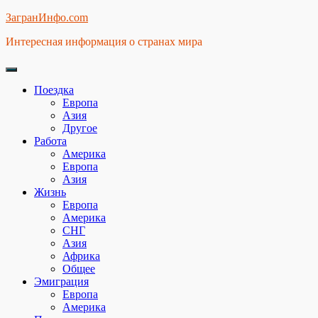
Skip
ЗагранИнфо.com
to
Интересная информация о странах мира
content
Поездка
Европа
Азия
Другое
Работа
Америка
Европа
Азия
Жизнь
Европа
Америка
СНГ
Азия
Африка
Общее
Эмиграция
Европа
Америка