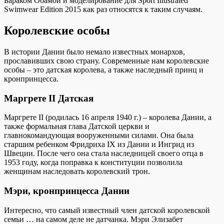
Бараком Обамой и моделирование для Sport Illustrated
Swimwear Edition 2015 как раз относятся к таким случаям.
Королевские особы
В истории Дании было немало известных монархов,
прославивших свою страну. Современные нам королевские
особы – это датская королева, а также наследный принц и
кронпринцесса.
Маргрете II Датская
Маргрете II (родилась 16 апреля 1940 г.) – королева Дании, а
также формальная глава Датской церкви и
главнокомандующая вооруженными силами. Она была
старшим ребенком Фридриха IX из Дании и Ингрид из
Швеции. После чего она стала наследницей своего отца в
1953 году, когда поправка к конституции позволила
женщинам наследовать королевский трон.
Мэри, кронпринцесса Дании
Интересно, что самый известный член датской королевской
семьи … на самом деле не датчанка. Мэри Элизабет