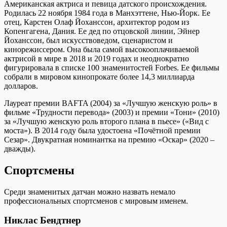
Американская актриса и певица датского происхождения.
Родилась 22 ноября 1984 года в Манхэттене, Нью-Йорк. Ее
отец, Карстен Олаф Йоханссон, архитектор родом из
Копенгагена, Дания. Ее дед по отцовской линии, Эйнер
Йоханссон, был искусствоведом, сценаристом и
кинорежиссером. Она была самой высокооплачиваемой
актрисой в мире в 2018 и 2019 годах и неоднократно
фигурировала в списке 100 знаменитостей Forbes. Ее фильмы
собрали в мировом кинопрокате более 14,3 миллиарда
долларов.
Лауреат премии BAFTA (2004) за «Лучшую женскую роль» в
фильме «Трудности перевода» (2003) и премии «Тони» (2010)
за «Лучшую женскую роль второго плана в пьесе» («Вид с
моста»). В 2014 году была удостоена «Почётной премии
Сезар». Двукратная номинантка на премию «Оскар» (2020 –
дважды).
Спортсмены
Среди знаменитых датчан можно назвать немало
профессиональных спортсменов с мировым именем.
Никлас Бендтнер