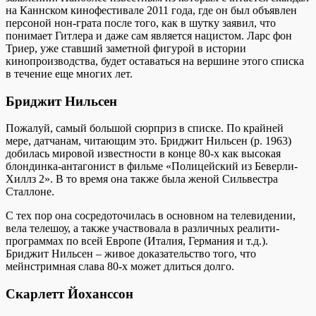
на Каннском кинофестивале 2011 года, где он был объявлен
персоной нон-грата после того, как в шутку заявил, что
понимает Гитлера и даже сам является нацистом. Ларс фон
Триер, уже ставший заметной фигурой в истории
кинопроизводства, будет оставаться на вершине этого списка
в течение еще многих лет.
Бриджит Нильсен
Пожалуй, самый большой сюрприз в списке. По крайней
мере, датчанам, читающим это. Бриджит Нильсен (р. 1963)
добилась мировой известности в конце 80-х как высокая
блондинка-антагонист в фильме «Полицейский из Беверли-
Хиллз 2». В то время она также была женой Сильвестра
Сталлоне.
С тех пор она сосредоточилась в основном на телевидении,
вела телешоу, а также участвовала в различных реалити-
программах по всей Европе (Италия, Германия и т.д.).
Бриджит Нильсен – живое доказательство того, что
мейнстримная слава 80-х может длиться долго.
Скарлетт Йоханссон