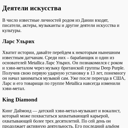
Деятели искусства
В число известные личностей родом из Дании входят,
писатели, актеры, музыканты и другие деятели искусства и
культуры.
Ларс Ульрих
Хватит истории, давайте перейдем к некоторым нынешним
известным датчанам. Среди них – барабанщик и один из
основателей Metallica Ларс Ульрих. Он познакомился с роком
и хэви-металом через музыку британской группы Deep Purple.
Получив свою первую ударную установку в 13 лет, понемногу
он начал заниматься музыкой сам. Уже после переезда в США,
Ларс и его товарищи по группе Metallica навсегда изменили
хэви-метал.
King Diamond
Кинг Даймонд — датский хэви-метал-музыкант и вокалист,
который може похвастаться захватывающей карьерой,
охватывающей более трех десятилетий. По сей день он
продолжает активную деятельность. Его последний альбом