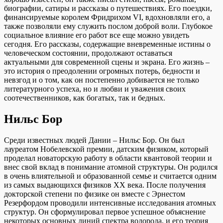
биографии, сатиры и рассказы о путешествиях. Его поездки,
финансируемые королем Фридрихом VI, вдохновляли его, а
также позволяли ему служить послом доброй воли. Глубокое
социальное влияние его работ все еще можно увидеть
сегодня. Его рассказы, содержащие вневременные истины о
человеческом состоянии, продолжают оставаться
актуальными для современной сцены и экрана. Его жизнь –
это история о преодолении огромных потерь, бедности и
невзгод и о том, как он постепенно добивается не только
литературного успеха, но и любви и уважения своих
соотечественников, как богатых, так и бедных.
Нильс Бор
Среди известных людей Дании – Нильс Бор. Он был
лауреатом Нобелевской премии, датским физиком, который
проделал новаторскую работу в области квантовой теории и
внес свой вклад в понимание атомной структуры. Он родился
в очень влиятельной и образованной семье и считается одним
из самых выдающихся физиков XX века. После получения
докторской степени по физике он вместе с Эрнестом
Резерфордом проводили интенсивные исследования атомных
структур. Он сформулировал первое успешное объяснение
некоторых основных линий спектра водорода, и его теория