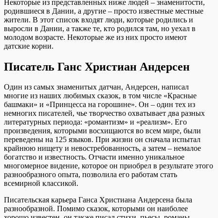
Некоторые из представленных ниже людей – знаменитости,
родившиеся в Дании, а другие – просто известные местные
жители. В этот список входят люди, которые родились и
выросли в Дании, а также те, кто родился там, но уехал в
молодом возрасте. Некоторые же из них просто имеют
датские корни.
Писатель Ганс Христиан Андерсен
Один из самых знаменитых датчан, Андерсен, написал
многие из наших любимых сказок, в том числе «Красные
башмаки» и «Принцесса на горошине». Он – один тех из
немногих писателей, чье творчество охватывает два разных
литературных периода: «романтизм» и «реализм». Его
произведения, которыми восхищаются во всем мире, были
переведены на 125 языков. При жизни он сначала испытал
крайнюю нищету и невостребованность, а затем – немалое
богатство и известность. Отчасти именно уникальное
многомерное видение, которое он приобрел в результате этого
разнообразного опыта, позволила его работам стать
всемирной классикой.
Писательская карьера Ганса Христиана Андерсена была
разнообразной. Помимо сказок, которыми он наиболее
хорошо известен, он также писал стихи, пьесы, романы,