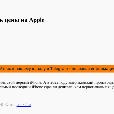
ть цены на Apple
тесь к нашему каналу в Telegram - полезная информация
ила свой первый iPhone. А в 2022 году американский производит
самый последний iPhone едва ли дешевле, чем первоначальная ц
ей. Фото:
conrad.at