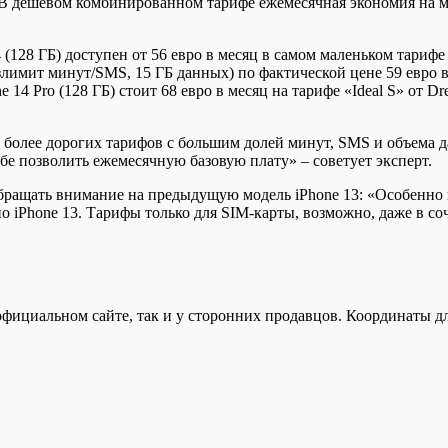
 В дешевом комбинированном тарифе ежемесячная экономия на ми
14 (128 ГБ) доступен от 56 евро в месяц в самом маленьком тариф
лимит минут/SMS, 15 ГБ данных) по фактической цене 59 евро в
14 Pro (128 ГБ) стоит 68 евро в месяц на тарифе «Ideal S» от Dre
 более дорогих тарифов с б
о
льшим долей минут, SMS и объема д
бе позволить ежемесячную базовую плату» – советует эксперт.
бращать внимание на предыдущую модель iPhone 13: «Особенно 
о iPhone 13. Тарифы только для SIM-карты, возможно, даже в со
официальном сайте, так и у сторонних продавцов. Координаты д