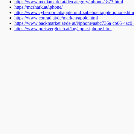
https://www.mediamarkt.at/de/category/iphone-1873.html
https://mcshark.at/iphone/
https://www.cyberport.at/apple-und-zubehoer/apple-iphone.htm
https://www.conrad.at/de/marken/apple.html
https://www.backmarket.at/de-at/l/iphone/aabc736a-cb66-4ac
https://www.preisvergleich.at/tag/apple-iphone.html