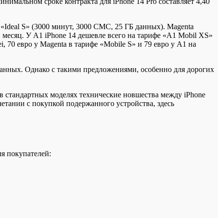
нимальном сроке контракта для iPhone 14 Pro составляет 4,40
е «Ideal S» (3000 минут, 3000 СМС, 25 ГБ данных). Magenta
 месяц. У А1 iPhone 14 дешевле всего на тарифе «А1 Mobil XS»
i, 70 евро у Magenta в тарифе «Mobile S» и 79 евро у A1 на
анных. Однако с такими предложениями, особенно для дорогих
в стандартных моделях технические новшества между iPhone
четании с покупкой подержанного устройства, здесь
ля покупателей: