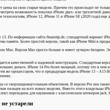
 цены на свои старые модели. Причем это происходит не только
ссмотреть возможность покупки iPhone двух- или трехлетней дав
 технологиям, iPhone 12, iPhone 11 и iPhone SE (2020 года) еще 
13. По информации сайта finanztip.de, стандартный вариант iPho
ема памяти. Более простой версии, такой как iPhone Mini в преды
сии Max. Версия Max просто больше и имеет лучшую батарею. Экр
дается качественной и надежной конструкции. Стандартная верси
ольшие деньги. iPhone 14 Pro более мощный, потому что в нем 
 тем же процессором, что и предыдущая модель iPhone 13 – A15-
лениях.
ра со сверхширокоугольным объективом. В версии Pro она также
ков пальцев на всех новых моделях. Вместо этого владельцы iP
мплект переходник для наушников с классическим штекером jack.
 не устарели