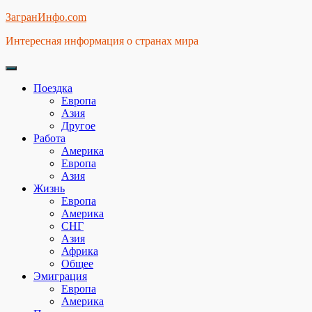
Skip
ЗагранИнфо.com
to
Интересная информация о странах мира
content
Поездка
Европа
Азия
Другое
Работа
Америка
Европа
Азия
Жизнь
Европа
Америка
СНГ
Азия
Африка
Общее
Эмиграция
Европа
Америка