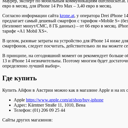
Маурер, эксперт по мобильным коммуникациям durchblicker.at.
евро в месяц, для iPhone 14 Pro Max – 3,40 евро в месяц.
Согласно информации сайта
krone.at
, у оператора Drei iPhone 
предлагает самый дешевый смартфон с тарифом «Mobile S» (без
(безлимит минут/СМС, 8 ГБ данных) – от 66 евро в месяц. iPhone 
тарифе «A1 Mobil XS».
В целом, разовые затраты на устройство для iPhone 14 ниже для
смартфонов, следует посчитать, действительно ли вы можете се
В принципе, на сегодняшний момент он рекомендует больше о
13 и iPhone 14 незначительны. Поэтому многим будет достаточн
определенно лучший выбор».
Где купить
Купить Айфон в Австрии можно как в магазине Apple и на их 
Apple
https://www.apple.com/at/shop/buy-iphone
Адрес: Kärntner Straße 11, 1010, Вена
Телефон: (01) 206 09 25 44
Сайты других магазинов: