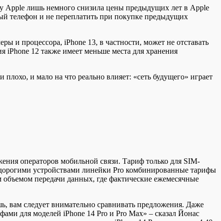
ду Apple лишь немного снизила цены предыдущих лет в Apple
вый телефон и не переплатить при покупке предыдущих
еры и процессора, iPhone 13, в частности, может не отставать
я iPhone 12 также имеет меньше места для хранения
и плохо, и мало на что реально влияет: «сеть будущего» играет
ения операторов мобильной связи. Тариф только для SIM-
бо дорогими устройствами линейки Pro комбинированные тарифы
м объемом передачи данных, где фактические ежемесячные
ошь, вам следует внимательно сравнивать предложения. Даже
ами для моделей iPhone 14 Pro и Pro Max» – сказал Йонас