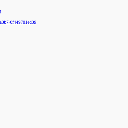
l
0-a3b7-0f449781ed39