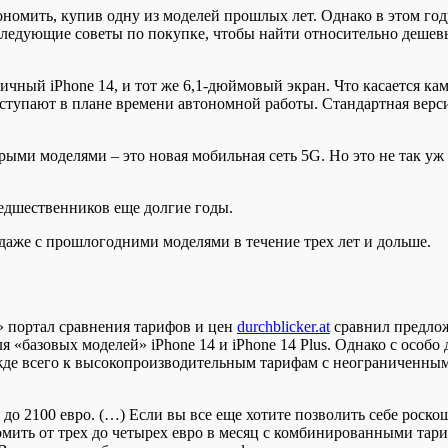
ономить, купив одну из моделей прошлых лет. Однако в этом го
а следующие советы по покупке, чтобы найти относительно деше
гичный iPhone 14, и тот же 6,1-дюймовый экран. Что касается кам
ступают в плане времени автономной работы. Стандартная верси
арыми моделями – это новая мобильная сеть 5G. Но это не так уж 
редшественников еще долгие годы.
ю даже с прошлогодними моделями в течение трех лет и дольше.
» портал сравнения тарифов и цен
durchblicker.at
сравнил предлож
я «базовых моделей» iPhone 14 и iPhone 14 Plus. Однако с осо
ежде всего к высокопроизводительным тарифам с неограниченны
 до 2100 евро. (…) Если вы все еще хотите позволить себе роск
мить от трех до четырех евро в месяц с комбинированными тариф