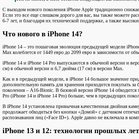
С выходом нового поколения iPhone Apple традиционно снижает
Если это все еще слишком дорого для вас, вы также можете ра
6-7 лет, и благодаря их технической поддержке, а также высоким
Что нового в iPhone 14?
iPhone 14 – это пошаговая эволюция предыдущей модели iPhone 
Max колеблется от 1449 евро до 2099 евро в зависимости от объ
iPhone 14 и iPhone 14 Pro выпускаются в обычной версии и вер
см) в обычной версии и 6,7 дюйма (17 см) в версии Max.
Как и в предыдущей модели, в iPhone 14 большое значение при
дополнительную память для хранения приходится покупать за б
поколения – A16-Bionic. В базовой версии iPhone 14 обходится
Pro (iPhone 14 и iPhone 14 Pro) больше, чем в предыдущих поко
В iPhone 14 установлена привычная качественная двойная каме
продолжает обходиться без кнопки «Домой» с датчиком отпечат
распознавания лиц («Face ID»). Apple давно не включала в ко
iPhone 13 и 12: технологии прошлых лет