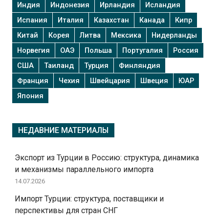
Индия
Индонезия
Ирландия
Исландия
Испания
Италия
Казахстан
Канада
Кипр
Китай
Корея
Литва
Мексика
Нидерланды
Норвегия
ОАЭ
Польша
Португалия
Россия
США
Таиланд
Турция
Финляндия
Франция
Чехия
Швейцария
Швеция
ЮАР
Япония
НЕДАВНИЕ МАТЕРИАЛЫ
Экспорт из Турции в Россию: структура, динамика
и механизмы параллельного импорта
14.07.2026
Импорт Турции: структура, поставщики и
перспективы для стран СНГ