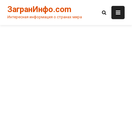
Skip
ЗагранИнфо.com
to
content
Интересная информация о странах мира