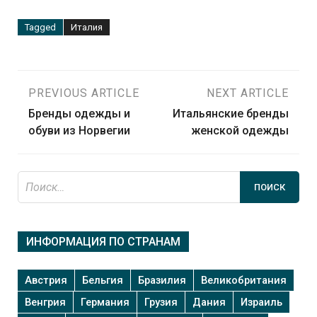
Tagged
Италия
Навигация
PREVIOUS ARTICLE
NEXT ARTICLE
Бренды одежды и
Итальянские бренды
по
обуви из Норвегии
женской одежды
записям
Найти:
ИНФОРМАЦИЯ ПО СТРАНАМ
Австрия
Бельгия
Бразилия
Великобритания
Венгрия
Германия
Грузия
Дания
Израиль