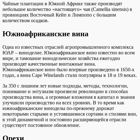
Чайные плантации в Южной Африке также производят
небольшое количество «настоящего» чая (Camellia sinensis) в
провинциях Восточный Кейп и Лимпопо с большим
количеством осадков.
Южноафриканские вина
Одна из известных отраслей агропромышленного комплекса
ЮАР – виноделие. Южноафриканское вино известно во всем
мире, и тамошние винодельческие хозяйства ежегодно
производят качественные винтажные вина.
Южноафриканское вино было впервые произведено в 1650-х
годах, а вина Cape Winelands стали популярны в 18 и 19 веках.
За 350 с лишним лет новые подходы, методы, технологии,
понимание и энтузиазм произвели революцию в способах
производства вина, а огромные вложения в капитал и знания
улучшили производство на всех уровнях. В то время как
южноафриканские виноделы по-прежнему дорожат
некоторыми старыми и устоявшимися сортами и стилями вин,
в этой динамичной и постоянно расширяющейся отрасли
существует постоянное обновление.
Орехи