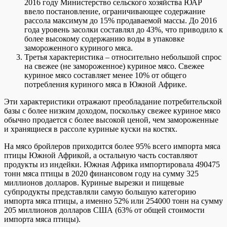
2016 году Министерство сельского хозяйства ЮАР
ввело постановление, ограничивающее содержание
рассола максимум до 15% продаваемой массы. До 2016
года уровень засолки составлял до 43%, что приводило к
более высокому содержанию воды в упаковке
замороженного куриного мяса.
Третья характеристика – относительно небольшой спрос
на свежее (не замороженное) куриное мясо. Свежее
куриное мясо составляет менее 10% от общего
потребления куриного мяса в Южной Африке.
Эти характеристики отражают преобладание потребительской
базы с более низким доходом, поскольку свежее куриное мясо
обычно продается с более высокой ценой, чем замороженные
и хранящиеся в рассоле куриные куски на костях.
На мясо бройлеров приходится более 95% всего импорта мяса
птицы Южной Африкой, а остальную часть составляют
продукты из индейки. Южная Африка импортировала 490475
тонн мяса птицы в 2020 финансовом году на сумму 325
миллионов долларов. Куриные вырезки и пищевые
субпродукты представляли самую большую категорию
импорта мяса птицы, а именно 52% или 254000 тонн на сумму
205 миллионов долларов США (63% от общей стоимости
импорта мяса птицы).