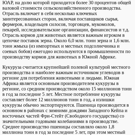
ЮАР, на долю которой приходится более 30 процентов общей
валовой стоимости сельскохозяйственного производства.
Отрасль включает в себя несколько ключевых
заинтересованных сторон, включая поставщиков сырья,
фермеров, владельцев силосов, торговцев, мукомолов,
пекарей, исследовательские организации, финансистов и т.д.
Отрасль кормов для животных является важным игроком в
цепочке поставок зерна. Около 6,0 млн. тонн зерна и 1,6 млн.
тонн жмыха (из импортных и местных подсолнечника и
соевых бобов) ежегодно используются в промышленности по
производству кормов для животных в Южной Африке.
Кукуруза считается крупнейшей полевой культурой местного
производства и наиболее важным источником углеводов в
регионе для потребления животными и людьми. Южная
Африка является основным производителем кукурузы в
регионе, со средним производством около 15 миллионов тонн
в год за последние 5 лет. Местное потребление кукурузы
составляет более 12 миллионов тонн в год, а излишки
кукурузы обычно экспортируются. Пшеница производится в
основном в районах с зимними дождями Западного Кейпа и
восточных частей Фри-Стейт (Свободного государства) со
значительными годовыми колебаниями в производстве.
Среднее производство пшеницы составляло около 1,8
миллиона тонн в год за последние 5 лет, при этом местный