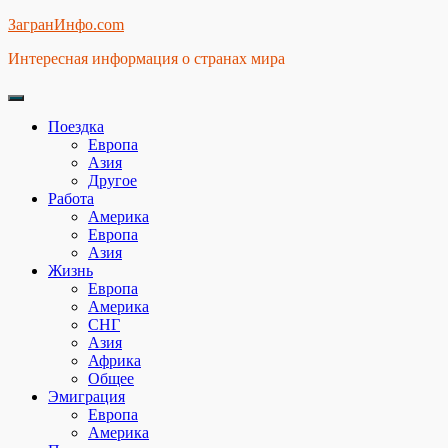
Skip
ЗагранИнфо.com
to
Интересная информация о странах мира
content
Поездка
Европа
Азия
Другое
Работа
Америка
Европа
Азия
Жизнь
Европа
Америка
СНГ
Азия
Африка
Общее
Эмиграция
Европа
Америка