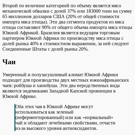
Второй по величине категорией по объему является мясо
механической обвалки с долей 37% или 183000 тонн на сумму
65 миллионов долларов США (20% от общей стоимости
импорта мяса птицы). Эти два сегмента продуктов из мяса
птицы составляют 90% от общего объема импорта мяса птицы
Южной Африкой. Бразилия является ведущим торговым
партнером Южной Африки по производству мяса птицы с
долей рынка 40% в стоимостном выражении, за ней следуют
Соединенные Штаты с долей рынка 20%.
Чаи
Умеренный и полузасушливый климат Южной Африки
подходит для производства двух местных южноафриканских
чаев: ройбуша и ханибуша. Эти два неродственных вида
являются эндемиками Западной Капской провинции в
Южной Африке.
Оба этих чая в Южной Африке могут
использоваться как зеленый
(неферментированный) или как «нормальный»
чай и обладают лечебными свойствами, отчасти
из-за высокого уровня антиоксидантов.